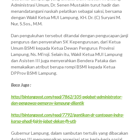
Administrasi Umum, Dr. Senen Mustakim turut hadir dan
menandatangani naskah pelatikan sebagai saksi, bersama
dengan Wakil Ketua MUI Lampung, KH. Dr. (C) Suryani M.
Nur, S.Sos., M.M.
Dan pengukuhan tersebut ditandai dengan pengucapan janji
pengurus dan penyerahan SK Kepengurusan, dari Ketua
Umum BSMI kepada Ketua Dewan Pengurus Provinsi
Lampung, Ns. Mi’roji. Selain itu, Wakil Ketua MUI Lampung
dan Asisten III juga menyerahkan Bendera Pataka dan
memakaikan atribut berupa rompi BSMI kepada Ketua
DPProv BSMI Lampung.
Baca Juga :
http://bintangpost.com/read/7862/105-pejabat-administrator-
dan-pengawas-pemprov-lampung-dilantik
http://bintangpost.com/read/7792/gantikan-dr-cantopan-indra-
karsa-ahadi-fajrin-jabat-dekan-fh-utb
Gubernur Lampung, dalam sambutan tertulis yang dibacakan
Asisten III menyampaikan apresiasi atas kerja-kerja sosial