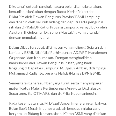
Diketahui, setelah rangkaian acara pelantikan dilaksnakan,
kemudian dilanjutkan dengan Rapat Kerja (Raker) dan
DiklatPim oleh Dewan Pengurus Provinsi BSMI Lampung,
dan dihadiri oleh seluruh bidang dan deputi serta pengurus
inti dari DPKab/DPKot di Provinsi Lampung, yang dibuka oleh
Asisten III Gubernur, Dr. Senen Mustakim, yang ditandai
dengan pemukulan gong.
Dalam Diklat tersebut, diisi materi yang meliputi, Sejarah dan
Lambang BSMI, Nilai-Nilai Perhimpunan, AD/ART, Manajemen
Organisasi dan Kehumasan. Dengan menghadirkan
narasumber dari Dewan Pengurus Pusat, yang hadir
langsung di Bapelkes Lampung, M. Djazuli Ambari, didampingi
Muhammad Rudianto, beserta Hafidz (Humas DPN BSMI).
Sementara itu narasumber yang turut serta menyampaikan
materi Ketua Majelis Pertimbangan Anggota, Dr.dr.Basuki
Supartono, S.p.OT.MARS, dan dr. Prita Kusumaningsih.
Pada kesempatan itu, M. Djazuli Ambari menerangkan bahwa,
Bulan Sabit Merah Indonesia adalah lembaga nirlaba yang
bergerak di Bidang Kemanusiaan. Kiprah BSMI yang didirikan