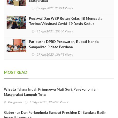
Masyarakat
07 Agu 2021, 21241 Views
Pegawai Dan WBP Rutan Kelas IIB Menggala
Terima Vaksinasi Covid-19 Dosis Kedua
13 Agu 2021, 20160 Views
Paripurna DPRD Pesawaran, Bupati Nanda
Sampaikan Pidato Perdana
27 Agu 2025, 19673 Views
MOST READ
Wisata Talang Indah Pringsewu Mati Suri, Perekonomian
Masyarakat Lumpuh Total
Pringsewu
13 Agu 2021, 126790 Views
Gubernur Dan Forkopimda Sambut Presiden Di Bandara Radin
Inten II Lampung