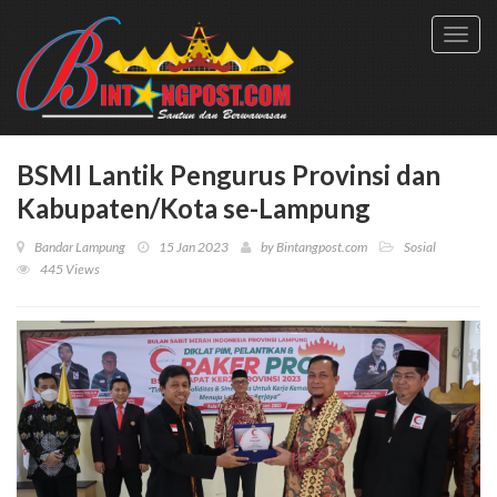
Toggl
navig
BSMI Lantik Pengurus Provinsi dan
Kabupaten/Kota se-Lampung
Bandar Lampung
15 Jan 2023
by
Bintangpost.com
Sosial
445 Views