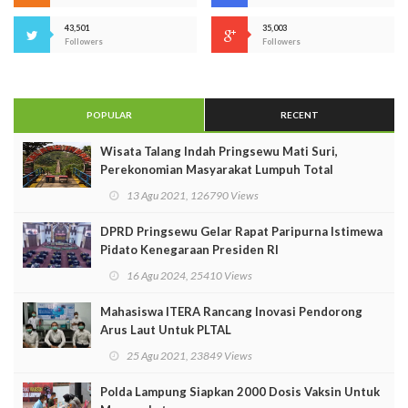
43,501
35,003
Followers
Followers
POPULAR
RECENT
Wisata Talang Indah Pringsewu Mati Suri,
Perekonomian Masyarakat Lumpuh Total
13 Agu 2021, 126790 Views
DPRD Pringsewu Gelar Rapat Paripurna Istimewa
Pidato Kenegaraan Presiden RI
16 Agu 2024, 25410 Views
Mahasiswa ITERA Rancang Inovasi Pendorong
Arus Laut Untuk PLTAL
25 Agu 2021, 23849 Views
Polda Lampung Siapkan 2000 Dosis Vaksin Untuk