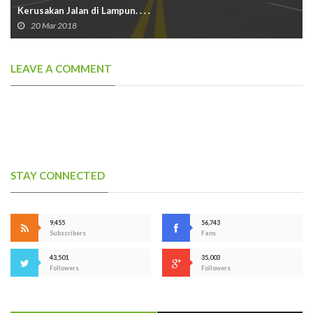
Kerusakan Jalan di Lampun. . . .
20 Mar 2018
LEAVE A COMMENT
STAY CONNECTED
9,455
56,743
Subscribers
Fans
43,501
35,003
Followers
Followers