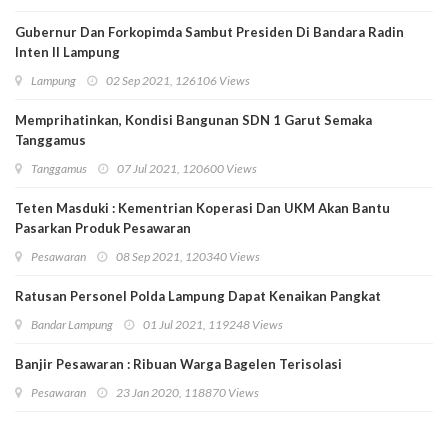
Gubernur Dan Forkopimda Sambut Presiden Di Bandara Radin
Inten II Lampung
Lampung
02 Sep 2021, 126106 Views
Memprihatinkan, Kondisi Bangunan SDN 1 Garut Semaka
Tanggamus
Tanggamus
07 Jul 2021, 120600 Views
Teten Masduki : Kementrian Koperasi Dan UKM Akan Bantu
Pasarkan Produk Pesawaran
Pesawaran
08 Sep 2021, 120340 Views
Ratusan Personel Polda Lampung Dapat Kenaikan Pangkat
Bandar Lampung
01 Jul 2021, 119248 Views
Banjir Pesawaran : Ribuan Warga Bagelen Terisolasi
Pesawaran
23 Jan 2020, 118870 Views