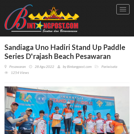
Toggl
navig
Sandiaga Uno Hadiri Stand Up Paddle
Series D'rajash Beach Pesawaran
Pesawaran
28 Agu 2022
by
Bintangpost.com
Pariwisata
1254 Views