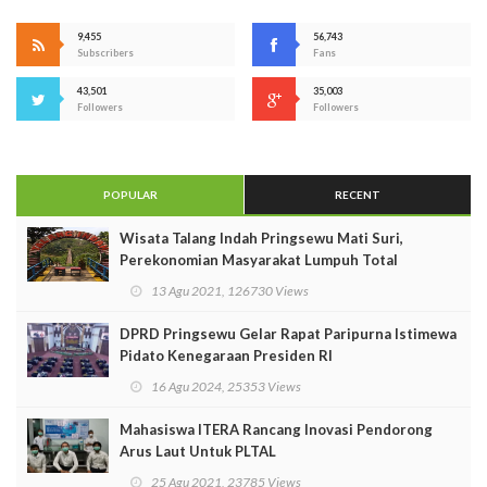
9,455
56,743
Subscribers
Fans
43,501
35,003
Followers
Followers
POPULAR
RECENT
Wisata Talang Indah Pringsewu Mati Suri,
Perekonomian Masyarakat Lumpuh Total
13 Agu 2021, 126730 Views
DPRD Pringsewu Gelar Rapat Paripurna Istimewa
Pidato Kenegaraan Presiden RI
16 Agu 2024, 25353 Views
Mahasiswa ITERA Rancang Inovasi Pendorong
Arus Laut Untuk PLTAL
25 Agu 2021, 23785 Views