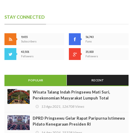
STAY CONNECTED
9,455
56,743
Subscribers
Fans
43,501
35,003
Followers
Followers
POPULAR
RECENT
Wisata Talang Indah Pringsewu Mati Suri,
Perekonomian Masyarakat Lumpuh Total
13 Agu 2021, 126708 Views
DPRD Pringsewu Gelar Rapat Paripurna Istimewa
Pidato Kenegaraan Presiden RI
16 Agu 2024, 25328 Views