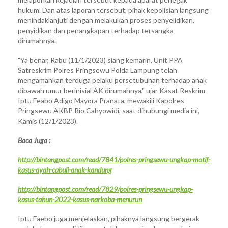
hukum. Dan atas laporan tersebut, pihak kepolisian langsung
menindaklanjuti dengan melakukan proses penyelidikan,
penyidikan dan penangkapan terhadap tersangka
dirumahnya.
"Ya benar, Rabu (11/1/2023) siang kemarin, Unit PPA
Satreskrim Polres Pringsewu Polda Lampung telah
mengamankan terduga pelaku persetubuhan terhadap anak
dibawah umur berinisial AK dirumahnya," ujar Kasat Reskrim
Iptu Feabo Adigo Mayora Pranata, mewakili Kapolres
Pringsewu AKBP Rio Cahyowidi, saat dihubungi media ini,
Kamis (12/1/2023).
Baca Juga :
http://bintangpost.com/read/7841/polres-pringsewu-ungkap-motif-
kasus-ayah-cabuli-anak-kandung
http://bintangpost.com/read/7829/polres-pringsewu-ungkap-
kasus-tahun-2022-kasus-narkoba-menurun
Iptu Faebo juga menjelaskan, pihaknya langsung bergerak