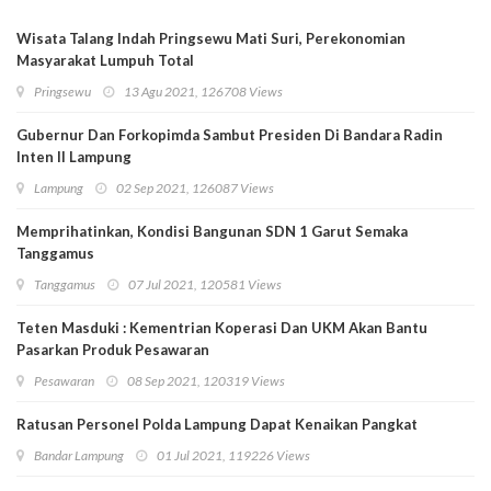
Wisata Talang Indah Pringsewu Mati Suri, Perekonomian
Masyarakat Lumpuh Total
Pringsewu
13 Agu 2021, 126708 Views
Gubernur Dan Forkopimda Sambut Presiden Di Bandara Radin
Inten II Lampung
Lampung
02 Sep 2021, 126087 Views
Memprihatinkan, Kondisi Bangunan SDN 1 Garut Semaka
Tanggamus
Tanggamus
07 Jul 2021, 120581 Views
Teten Masduki : Kementrian Koperasi Dan UKM Akan Bantu
Pasarkan Produk Pesawaran
Pesawaran
08 Sep 2021, 120319 Views
Ratusan Personel Polda Lampung Dapat Kenaikan Pangkat
Bandar Lampung
01 Jul 2021, 119226 Views