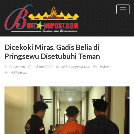
Toggl
navig
Dicekoki Miras, Gadis Belia di
Pringsewu Disetubuhi Teman
Pringsewu
12 Jan 2023
by
Bintangpost.com
Hukum
427 Views