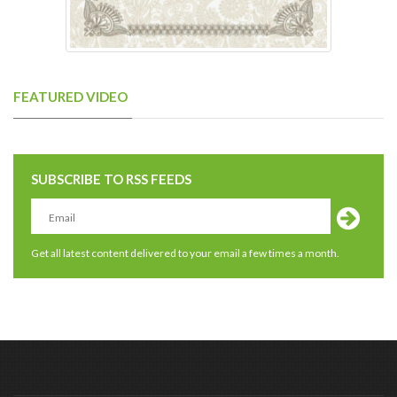
FEATURED VIDEO
SUBSCRIBE TO RSS FEEDS
Get all latest content delivered to your email a few times a month.