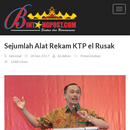
Toggl
navig
Sejumlah Alat Rekam KTP el Rusak
Nasional
28 Nov 2017
by
Admin
Pemerintahan
1488 Views