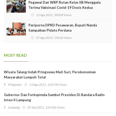
Pegawai Dan WBP Rutan Kelas IIB Menggala
Terima Vaksinasi Covid-19 Dosis Kedua
13 Agu 2021, 20098 Views
Paripurna DPRD Pesawaran, Bupati Nanda
Sampaikan Pidato Perdana
27 Agu 2025, 19610 Views
MOST READ
Wisata Talang Indah Pringsewu Mati Suri, Perekonomian
Masyarakat Lumpuh Total
Pringsewu
13 Agu 2021, 126730 Views
Gubernur Dan Forkopimda Sambut Presiden Di Bandara Radin
Inten II Lampung
Lampung
02 Sep 2021, 126106 Views