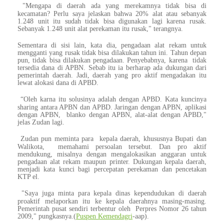
"Mengapa di daerah ada yang merekamnya tidak bisa di
kecamatan? Perlu saya jelaskan bahwa 20% alat atau sebanyak
1.248 unit itu sudah tidak bisa digunakan lagi karena rusak.
Sebanyak 1.248 unit alat perekaman itu rusak," terangnya.
Sementara di sisi lain, kata dia, pengadaan alat rekam untuk
mengganti yang rusak tidak bisa dilakukan tahun ini. Tahun depan
pun, tidak bisa dilakukan pengadaan. Penyebabnya, karena tidak
tersedia dana di APBN. Sebab itu ia berharap ada dukungan dari
pemerintah daerah. Jadi, daerah yang pro aktif mengadakan itu
lewat alokasi dana di APBD.
“Oleh karna itu solusinya adalah dengan APBD. Kata kuncinya
sharing antara APBN dan APBD. Jaringan dengan APBN, aplikasi
dengan APBN, blanko dengan APBN, alat-alat dengan APBD,"
jelas Zudan lagi.
Zudan pun meminta para kepala daerah, khususnya Bupati dan
Walikota, memahami persoalan tersebut. Dan pro aktif
mendukung, misalnya dengan mengalokasikan anggaran untuk
pengadaan alat rekam maupun printer. Dukungan kepala daerah,
menjadi kata kunci bagi percepatan perekaman dan pencetakan
KTP el.
"
Saya juga minta para kepala dinas kependudukan di daerah
proaktif melaporkan itu ke kepala daerahnya masing-masing.
Pemerintah pusat sendiri terbentur oleh Perpres Nomor 26 tahun
2009," pungkasnya.(
Puspen Kemendagri
-aap).