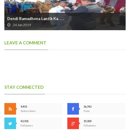
Dendi Ramadhona Lantik Ka. . . .
24 Jun 2019
LEAVE A COMMENT
STAY CONNECTED
9,455
56,743
Subscribers
Fans
43,501
35,003
Followers
Followers