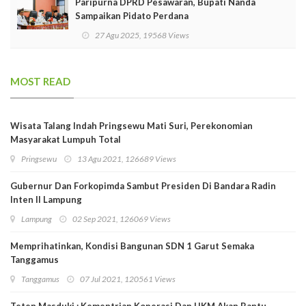
Paripurna DPRD Pesawaran, Bupati Nanda
Sampaikan Pidato Perdana
27 Agu 2025, 19568 Views
MOST READ
Wisata Talang Indah Pringsewu Mati Suri, Perekonomian
Masyarakat Lumpuh Total
Pringsewu
13 Agu 2021, 126689 Views
Gubernur Dan Forkopimda Sambut Presiden Di Bandara Radin
Inten II Lampung
Lampung
02 Sep 2021, 126069 Views
Memprihatinkan, Kondisi Bangunan SDN 1 Garut Semaka
Tanggamus
Tanggamus
07 Jul 2021, 120561 Views
Teten Masduki : Kementrian Koperasi Dan UKM Akan Bantu