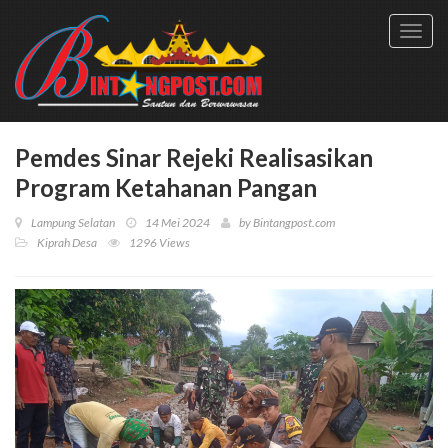
Toggl
navig
Pemdes Sinar Rejeki Realisasikan
Program Ketahanan Pangan
Lampung Selatan
14 Mei 2024
by
Bintangpost.com
Kiprah Desa
1296 Views