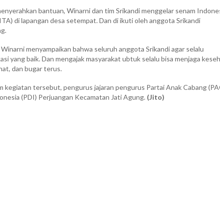
menyerahkan bantuan, Winarni dan tim Srikandi menggelar senam Indone
ITA) di lapangan desa setempat. Dan di ikuti oleh anggota Srikandi
g.
 Winarni menyampaikan bahwa seluruh anggota Srikandi agar selalu
i yang baik. Dan mengajak masyarakat ubtuk selalu bisa menjaga kese
hat, dan bugar terus.
am kegiatan tersebut, pengurus jajaran pengurus Partai Anak Cabang (PA
donesia (PDI) Perjuangan Kecamatan Jati Agung.
(Jito)