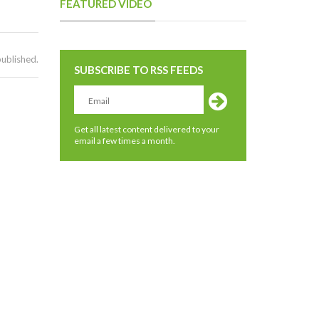
FEATURED VIDEO
published.
SUBSCRIBE TO RSS FEEDS
Get all latest content delivered to your
email a few times a month.