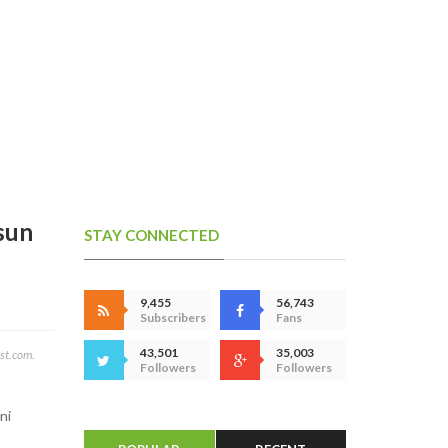
sun
STAY CONNECTED
9,455
56,743
Subscribers
Fans
43,501
35,003
ost.com.
Followers
Followers
ni