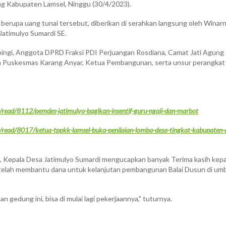
g Kabupaten Lamsel, Ninggu (30/4/2023).
erupa uang tunai tersebut, diberikan di serahkan langsung oleh Winarn
Jatimulyo Sumardi SE.
ingi, Anggota DPRD Fraksi PDI Perjuangan Rosdiana, Camat Jati Agung
a Puskesmas Karang Anyar, Ketua Pembangunan, serta unsur perangkat
/read/8112/pemdes-jatimulyo-bagikan-insentif-guru-ngaji-dan-marbot
/read/8017/ketua-tppkk-lamsel-buka-penilaian-lomba-desa-tingkat-kabupaten-di
, Kepala Desa Jatimulyo Sumardi mengucapkan banyak Terima kasih kep
telah membantu dana untuk kelanjutan pembangunan Balai Dusun di um
gedung ini, bisa di mulai lagi pekerjaannya," tuturnya.