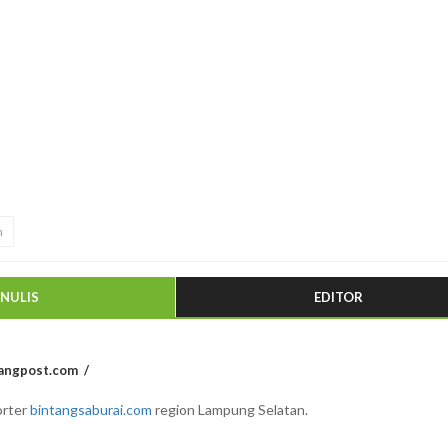
h
ENULIS
EDITOR
angpost.com
rter
bintangsaburai.com
region Lampung Selatan.