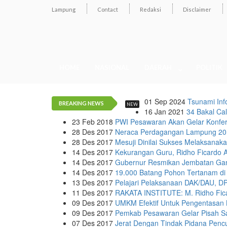
Lampung
Contact
Redaksi
Disclaimer
HOME
NASIONAL
DAERAH
POLITIK
01 Sep 2024
Tsunami Inf
BREAKING NEWS
NEW
16 Jan 2021
34 Bakal Cal
23 Feb 2018
PWI Pesawaran Akan Gelar Konfe
28 Des 2017
Neraca Perdagangan Lampung 201
28 Des 2017
Mesuji Dinilai Sukses Melaksana
14 Des 2017
Kekurangan Guru, Ridho Ficardo
14 Des 2017
Gubernur Resmikan Jembatan Gan
14 Des 2017
19.000 Batang Pohon Tertanam di
13 Des 2017
Pelajari Pelaksanaan DAK/DAU, D
11 Des 2017
RAKATA INSTITUTE: M. Ridho Fica
09 Des 2017
UMKM Efektif Untuk Pengentasan 
09 Des 2017
Pemkab Pesawaran Gelar Pisah S
07 Des 2017
Jerat Dengan Tindak Pidana Penc