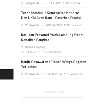
Tanggamus
07 Jul 2021, 120595 Views
Teten Masduki : Kementrian Koperasi
Dan UKM Akan Bantu Pasarkan Produk
Pesawaran
Pesawaran
08 Sep 2021, 120335 Views
Ratusan Personel Polda Lampung Dapat
Kenaikan Pangkat
Bandar Lampung
01 Jul 2021, 119244 Views
Banjir Pesawaran : Ribuan Warga Bagelen
Terisolasi
Pesawaran
23 Jan 2020, 118864 Views
ADVERTISEMENT