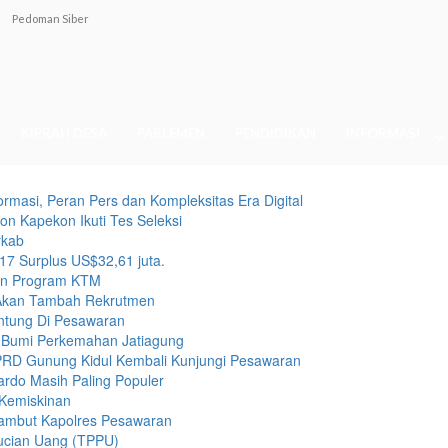
Pedoman Siber
KIPRAH DESA
PARLEMEN
PENDIDIKAN
INFORMASI
ormasi, Peran Pers dan Kompleksitas Era Digital
on Kapekon Ikuti Tes Seleksi
rkab
7 Surplus US$32,61 juta.
kan Program KTM
 Akan Tambah Rekrutmen
tung Di Pesawaran
 Bumi Perkemahan Jatiagung
PRD Gunung Kidul Kembali Kunjungi Pesawaran
rdo Masih Paling Populer
Kemiskinan
ambut Kapolres Pesawaran
ucian Uang (TPPU)