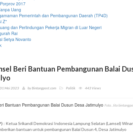
 Porprov 2017
 Tanpa Uang
engamaman Pemerintah dan Pembangunan Daerah (TP4D)
i Z"
uang dan Perlindungan Pekerja Migran di Luar Negeri
gurah Rai
si Setya Novanto
k
msel Beri Bantuan Pembangunan Balai Du
lyo
01 Mei 2023
by
Bintangpost.com
Politik
443 Views
Foto. Jito bintangp
P)
: Ketua Srikandi Demokrasi Indonesia Lampung Selatan (Lamsel) Winar
erikan bantuan untuk pembangunan Balai Dusun 4, Desa Jatimulyo