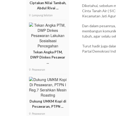
Ciptakan Nilai Tambah,
Diketahui, sebelum 
Abdul Rivai ...
Cinta Tanah Air ( SIC
Lampung Selatan
Kecamatan Jati Agun
Dan dalam pesannya,
membangun komunikas
tubuh, agar selalu se
Turut hadir juga dal
Partai Demokrasi In
Tekan Angka PTM,
DWP Dinkes Pesawar
...
Pesawaran
Dukung UMKM Kopi di
Pesawaran, PTPN ...
Pesawaran