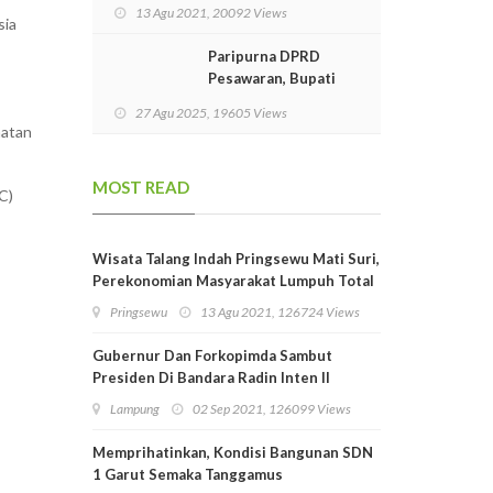
Menggala Terima
13 Agu 2021, 20092 Views
Vaksinasi Covid-19
sia
Dosis Kedua
Paripurna DPRD
Pesawaran, Bupati
Nanda Sampaikan
27 Agu 2025, 19605 Views
Pidato Perdana
hatan
MOST READ
C)
Wisata Talang Indah Pringsewu Mati Suri,
Perekonomian Masyarakat Lumpuh Total
Pringsewu
13 Agu 2021, 126724 Views
Gubernur Dan Forkopimda Sambut
Presiden Di Bandara Radin Inten II
Lampung
Lampung
02 Sep 2021, 126099 Views
Memprihatinkan, Kondisi Bangunan SDN
1 Garut Semaka Tanggamus