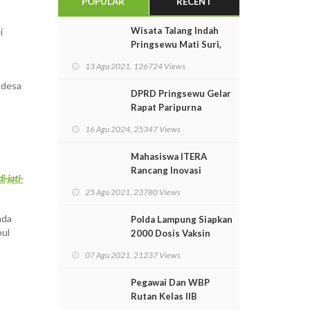
POPULAR
RECENT
Wisata Talang Indah
i
Pringsewu Mati Suri,
Perekonomian
13 Agu 2021, 126724 Views
Masyarakat Lumpuh
 desa
Total
DPRD Pringsewu Gelar
Rapat Paripurna
Istimewa Pidato
16 Agu 2024, 25347 Views
Kenegaraan Presiden
RI
Mahasiswa ITERA
Rancang Inovasi
-jati-
Pendorong Arus Laut
25 Agu 2021, 23780 Views
Untuk PLTAL
ada
Polda Lampung Siapkan
bul
2000 Dosis Vaksin
Untuk Masyarakat
07 Agu 2021, 21237 Views
Pegawai Dan WBP
Rutan Kelas IIB