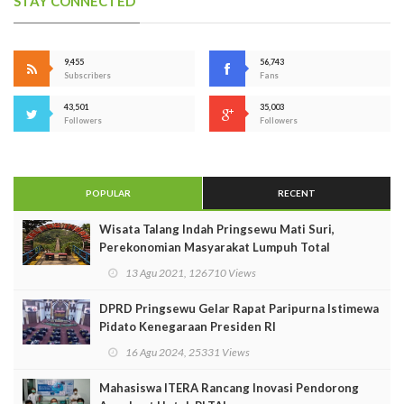
STAY CONNECTED
9,455
56,743
Subscribers
Fans
43,501
35,003
Followers
Followers
POPULAR
RECENT
Wisata Talang Indah Pringsewu Mati Suri,
Perekonomian Masyarakat Lumpuh Total
13 Agu 2021, 126710 Views
DPRD Pringsewu Gelar Rapat Paripurna Istimewa
Pidato Kenegaraan Presiden RI
16 Agu 2024, 25331 Views
Mahasiswa ITERA Rancang Inovasi Pendorong