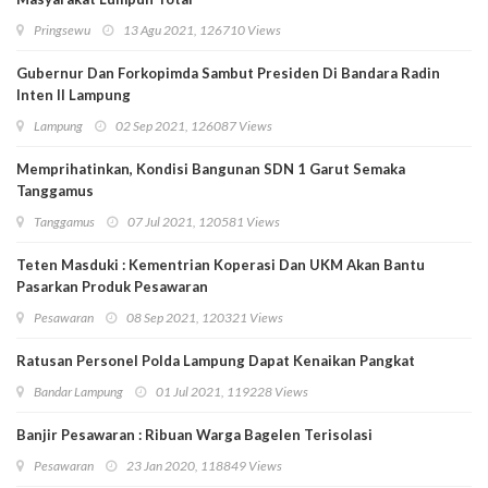
Pringsewu
13 Agu 2021, 126710 Views
Gubernur Dan Forkopimda Sambut Presiden Di Bandara Radin
Inten II Lampung
Lampung
02 Sep 2021, 126087 Views
Memprihatinkan, Kondisi Bangunan SDN 1 Garut Semaka
Tanggamus
Tanggamus
07 Jul 2021, 120581 Views
Teten Masduki : Kementrian Koperasi Dan UKM Akan Bantu
Pasarkan Produk Pesawaran
Pesawaran
08 Sep 2021, 120321 Views
Ratusan Personel Polda Lampung Dapat Kenaikan Pangkat
Bandar Lampung
01 Jul 2021, 119228 Views
Banjir Pesawaran : Ribuan Warga Bagelen Terisolasi
Pesawaran
23 Jan 2020, 118849 Views