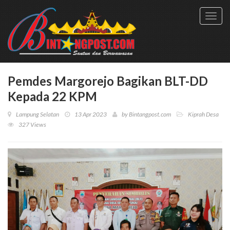
Toggl
navig
Pemdes Margorejo Bagikan BLT-DD
Kepada 22 KPM
Lampung Selatan
13 Apr 2023
by
Bintangpost.com
Kiprah Desa
327 Views