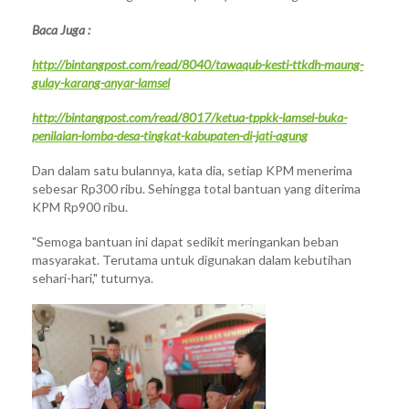
Baca Juga :
http://bintangpost.com/read/8040/tawaqub-kesti-ttkdh-maung-
gulay-karang-anyar-lamsel
http://bintangpost.com/read/8017/ketua-tppkk-lamsel-buka-
penilaian-lomba-desa-tingkat-kabupaten-di-jati-agung
Dan dalam satu bulannya, kata dia, setiap KPM menerima
sebesar Rp300 ribu. Sehingga total bantuan yang diterima
KPM Rp900 ribu.
"Semoga bantuan ini dapat sedikit meringankan beban
masyarakat. Terutama untuk digunakan dalam kebutihan
sehari-hari," tuturnya.