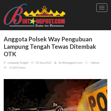
Toggl
navig
Anggota Polsek Way Pengubuan
Lampung Tengah Tewas Ditembak
OTK
Lampung Tengah
05 Sep 2022
by
Bintangpost.com
Hukum
15184 Views