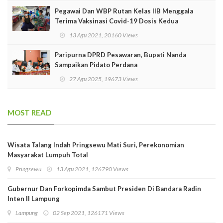
Pegawai Dan WBP Rutan Kelas IIB Menggala
Terima Vaksinasi Covid-19 Dosis Kedua
13 Agu 2021, 20160 Views
Paripurna DPRD Pesawaran, Bupati Nanda
Sampaikan Pidato Perdana
27 Agu 2025, 19673 Views
MOST READ
Wisata Talang Indah Pringsewu Mati Suri, Perekonomian
Masyarakat Lumpuh Total
Pringsewu
13 Agu 2021, 126790 Views
Gubernur Dan Forkopimda Sambut Presiden Di Bandara Radin
Inten II Lampung
Lampung
02 Sep 2021, 126171 Views