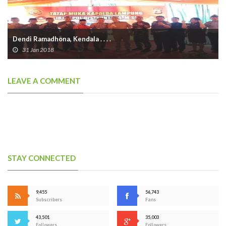
Dendi Ramadhona, Kendala . . . .
31 Jan 2018
LEAVE A COMMENT
STAY CONNECTED
9,455
56,743
Subscribers
Fans
43,501
35,003
Followers
Followers