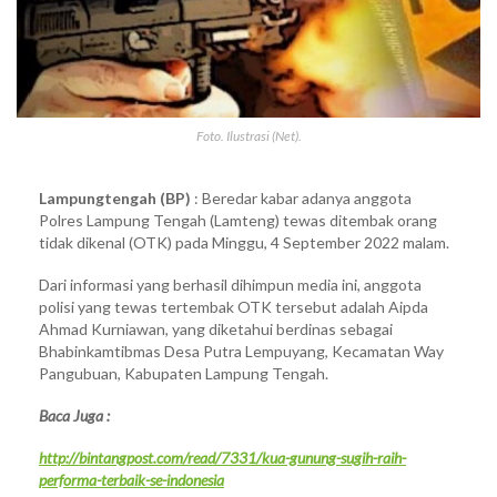
Foto. Ilustrasi (Net).
Lampungtengah (BP)
: Beredar kabar adanya anggota
Polres Lampung Tengah (Lamteng) tewas ditembak orang
tidak dikenal (OTK) pada Minggu, 4 September 2022 malam.
Dari informasi yang berhasil dihimpun media ini, anggota
polisi yang tewas tertembak OTK tersebut adalah Aipda
Ahmad Kurniawan, yang diketahui berdinas sebagai
Bhabinkamtibmas Desa Putra Lempuyang, Kecamatan Way
Pangubuan, Kabupaten Lampung Tengah.
Baca Juga :
http://bintangpost.com/read/7331/kua-gunung-sugih-raih-
performa-terbaik-se-indonesia