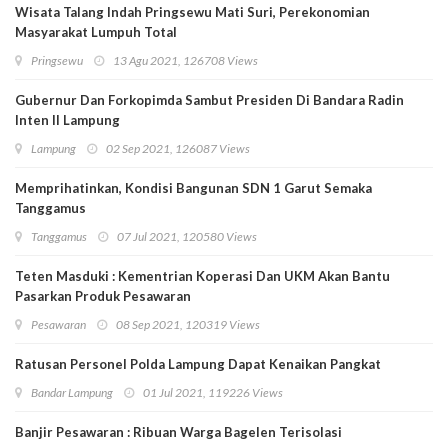
Wisata Talang Indah Pringsewu Mati Suri, Perekonomian
Masyarakat Lumpuh Total
Pringsewu
13 Agu 2021, 126708 Views
Gubernur Dan Forkopimda Sambut Presiden Di Bandara Radin
Inten II Lampung
Lampung
02 Sep 2021, 126087 Views
Memprihatinkan, Kondisi Bangunan SDN 1 Garut Semaka
Tanggamus
Tanggamus
07 Jul 2021, 120580 Views
Teten Masduki : Kementrian Koperasi Dan UKM Akan Bantu
Pasarkan Produk Pesawaran
Pesawaran
08 Sep 2021, 120319 Views
Ratusan Personel Polda Lampung Dapat Kenaikan Pangkat
Bandar Lampung
01 Jul 2021, 119226 Views
Banjir Pesawaran : Ribuan Warga Bagelen Terisolasi