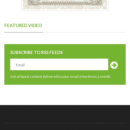
FEATURED VIDEO
SUBSCRIBE TO RSS FEEDS
Get all latest content delivered to your email a few times a month.