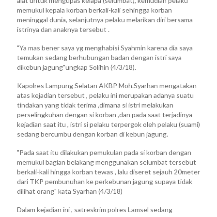
alat untuk mengupas kelapa (selumbat), kemudian pelaku
memukul kepala korban berkali-kali sehingga korban
meninggal dunia, selanjutnya pelaku melarikan diri bersama
istrinya dan anaknya tersebut .
"Ya mas bener saya yg menghabisi Syahmin karena dia saya
temukan sedang berhubungan badan dengan istri saya
dikebun jagung"ungkap Solihin (4/3/18).
Kapolres Lampung Selatan AKBP Moh.Syarhan mengatakan
atas kejadian tersebut , pelaku ini merupakan adanya suatu
tindakan yang tidak terima ,dimana si istri melakukan
perselingkuhan dengan si korban ,dan pada saat terjadinya
kejadian saat itu , istri si pelaku terpergok oleh pelaku (suami)
sedang bercumbu dengan korban di kebun jagung.
"Pada saat itu dilakukan pemukulan pada si korban dengan
memukul bagian belakang menggunakan selumbat tersebut
berkali-kali hingga korban tewas , lalu diseret sejauh 20meter
dari TKP pembunuhan ke perkebunan jagung supaya tidak
dilihat orang" kata Syarhan (4/3/18)
Dalam kejadian ini , satreskrim polres Lamsel sedang