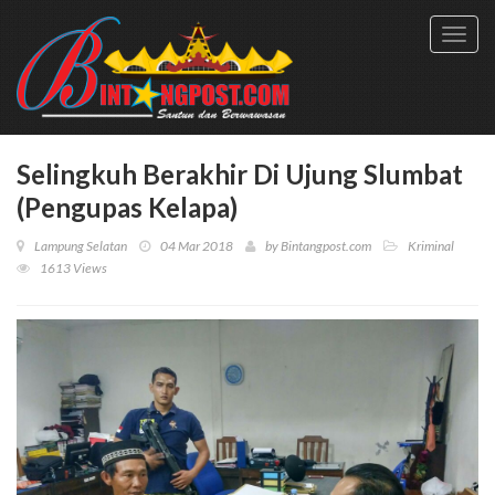
Toggl
navig
Selingkuh Berakhir Di Ujung Slumbat
(Pengupas Kelapa)
Lampung Selatan
04 Mar 2018
by
Bintangpost.com
Kriminal
1613 Views