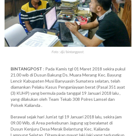
Foto : dji/ bintangpost.
BINTANGPOST
: Pada Kamis tgl 01 Maret 2018 sekira pukul
21.00 wib di Dusun Bakung Ds. Muara Merang Kec. Bayung
Lencir Kabupaten Musi Banyuasin Sumatera selatan, telah
diamankan Pelaku Kasus Penganiayaan berat (Pasal 351 ayat
(3) KUHP) yang bermula pada tanggal 19 Januari 2018 lalu ,
yang dilakukan oleh Team Tekab 308 Polres Lamsel dan
Polsek Kalianda .
Berawal sejak hari Jum'at tgl 19 Januari 2018 lalu, sekira jam
09.00 Wib, di Area perkebunan Jagung yg beralamat di
Dusun Kenjuru Desa Merak Belantung Kec. Kalianda
Lampung Selatan. Ditemukan mayat laki-laki yang terlungkup