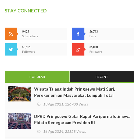
STAY CONNECTED
9,455
56,743
Subscribers
Fans
43,501
35,003
Followers
Followers
POPULAR
RECENT
Wisata Talang Indah Pringsewu Mati Suri,
Perekonomian Masyarakat Lumpuh Total
13 Agu 2021, 126708 Views
DPRD Pringsewu Gelar Rapat Paripurna Istimewa
Pidato Kenegaraan Presiden RI
16 Agu 2024, 25328 Views