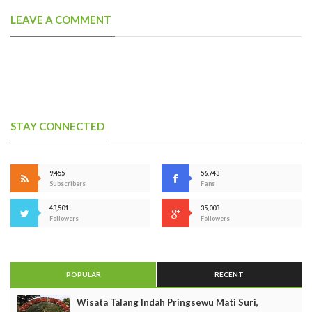
LEAVE A COMMENT
STAY CONNECTED
9,455
56,743
Subscribers
Fans
43,501
35,003
Followers
Followers
POPULAR
RECENT
Wisata Talang Indah Pringsewu Mati Suri,