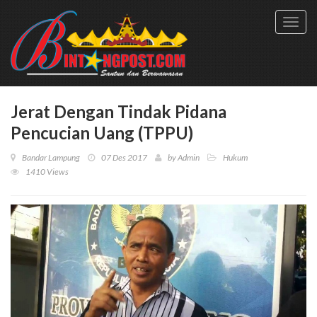
Toggl
navig
Jerat Dengan Tindak Pidana
Pencucian Uang (TPPU)
Bandar Lampung
07 Des 2017
by
Admin
Hukum
1410 Views