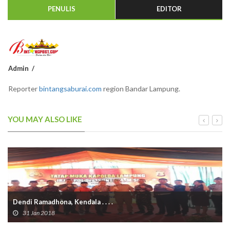
PENULIS
EDITOR
Admin
Reporter
bintangsaburai.com
region Bandar Lampung.
YOU MAY ALSO LIKE
Dendi Ramadhona, Kendala . . . .
31 Jan 2018