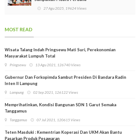
27 Agu 2025, 19624 Views
MOST READ
Wisata Talang Indah Pringsewu Mati Suri, Perekonomian
Masyarakat Lumpuh Total
Pringsewu
13 Agu 2021, 126740 Views
Gubernur Dan Forkopimda Sambut Presiden Di Bandara Radin
Inten II Lampung
Lampung
02 Sep 2021, 126122 Views
Memprihatinkan, Kondisi Bangunan SDN 1 Garut Semaka
Tanggamus
Tanggamus
07 Jul 2021, 120615 Views
Teten Masduki : Kementrian Koperasi Dan UKM Akan Bantu
Pasarkan Produk Pesawaran