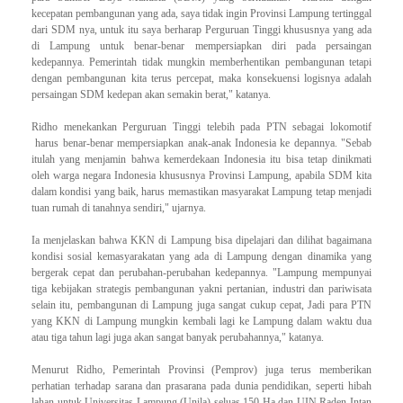
kecepatan pembangunan yang ada, saya tidak ingin Provinsi Lampung tertinggal
dari SDM nya, untuk itu saya berharap Perguruan Tinggi khususnya yang ada
di Lampung untuk benar-benar mempersiapkan diri pada persaingan
kedepannya. Pemerintah tidak mungkin memberhentikan pembangunan tetapi
dengan pembangunan kita terus percepat, maka konsekuensi logisnya adalah
persaingan SDM kedepan akan semakin berat," katanya.
Ridho menekankan Perguruan Tinggi telebih pada PTN sebagai lokomotif
harus benar-benar mempersiapkan anak-anak Indonesia ke depannya. "Sebab
itulah yang menjamin bahwa kemerdekaan Indonesia itu bisa tetap dinikmati
oleh warga negara Indonesia khususnya Provinsi Lampung, apabila SDM kita
dalam kondisi yang baik, harus memastikan masyarakat Lampung tetap menjadi
tuan rumah di tanahnya sendiri," ujarnya.
Ia menjelaskan bahwa KKN di Lampung bisa dipelajari dan dilihat bagaimana
kondisi sosial kemasyarakatan yang ada di Lampung dengan dinamika yang
bergerak cepat dan perubahan-perubahan kedepannya. "Lampung mempunyai
tiga kebijakan strategis pembangunan yakni pertanian, industri dan pariwisata
selain itu, pembangunan di Lampung juga sangat cukup cepat, Jadi para PTN
yang KKN di Lampung mungkin kembali lagi ke Lampung dalam waktu dua
atau tiga tahun lagi juga akan sangat banyak perubahannya," katanya.
Menurut Ridho, Pemerintah Provinsi (Pemprov) juga terus memberikan
perhatian terhadap sarana dan prasarana pada dunia pendidikan, seperti hibah
lahan untuk Universitas Lampung (Unila) seluas 150 Ha dan UIN Raden Intan