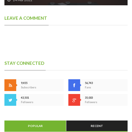
LEAVE A COMMENT
STAY CONNECTED
9,455
56,743
Subscribers
Fans
43,501
35,003
Followers
Followers
POPULAR
RECENT