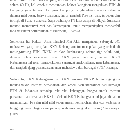
seluas 60 Ha, hal tersebut menujukkan bahwa keinginan menjadikan PTN di
Lampung yang terbaik. "Pemprov Lampung menghibahkan lahan itu disertai
dengan misi besar, bahwa Lampung harus menjadi Provinsi yang terdepan dan
termaju di Pulau Sumatera. Saya berharap PTN khususnya di wilayah Sumatera
mampu mempunyai visi dan kemampuan untuk mempersiapkan mengambil
tongkat estafet pertumbuhan di Indonesia," ujarnya.
Sementara itu, Rektor Unila, Hasriadi Mat Akin mengatakan sebanyak 641
mahasiswa yang mengikuti KKN Kebangsaan ini merupakan yang terbaik di
masing-masing PTN. "KKN ini akan berlangsung selama tiga puluh hari,
dimana selain mencapai tujuan KKN pada umumnya, melalui KKN
Kebangsaan ini akan memperkokoh semangat nasionalisme, rasa kebangsaan,
dan menjadi ajang persaudaraan antar mahasiswa dari berbagai PTN," katanya.
Selain itu, KKN Kebangsaan dan KKN bersama BKS-PTN itu juga guna
meningkatkan interaksi pemahaman dan kepeduliaan mahasiswa dari berbagai
PTN di Indonesia terhadap nilai-nilai kebanggan bangsa untuk merajut
persatuan dan kesatuan NKRI. "Melalui KKN Kebangsaan ini juga kita akan
menanamkan jiwa dan nilai-nilai kebersamaan, kemandirian dan etos kerja serta
tanggung jawab bagi calon pemimpin dimasa yang akan datang," tandasnya.
(Her)