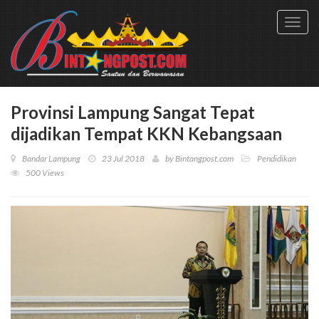
Toggl
navig
Provinsi Lampung Sangat Tepat
dijadikan Tempat KKN Kebangsaan
Bandar Lampung
23 Jul 2018
by
Bintangpost.com
Pendidikan
500 Views