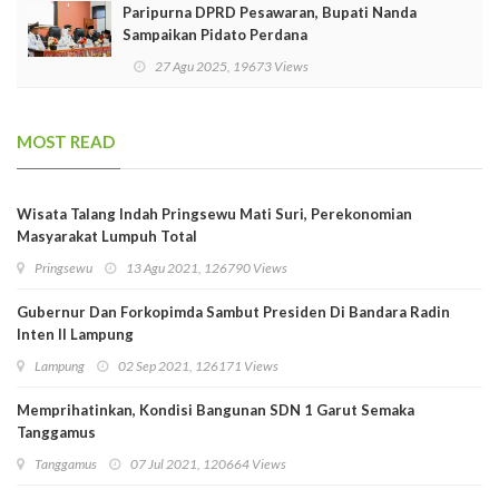
Paripurna DPRD Pesawaran, Bupati Nanda
Sampaikan Pidato Perdana
27 Agu 2025, 19673 Views
MOST READ
Wisata Talang Indah Pringsewu Mati Suri, Perekonomian
Masyarakat Lumpuh Total
Pringsewu
13 Agu 2021, 126790 Views
Gubernur Dan Forkopimda Sambut Presiden Di Bandara Radin
Inten II Lampung
Lampung
02 Sep 2021, 126171 Views
Memprihatinkan, Kondisi Bangunan SDN 1 Garut Semaka
Tanggamus
Tanggamus
07 Jul 2021, 120664 Views