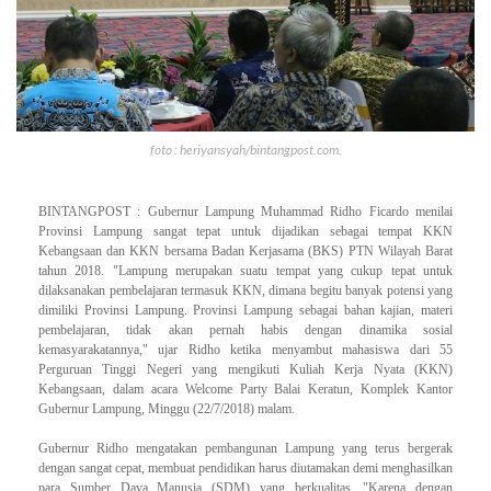
foto : heriyansyah/bintangpost.com.
BINTANGPOST : Gubernur Lampung Muhammad Ridho Ficardo menilai
Provinsi Lampung sangat tepat untuk dijadikan sebagai tempat KKN
Kebangsaan dan KKN bersama Badan Kerjasama (BKS) PTN Wilayah Barat
tahun 2018. "Lampung merupakan suatu tempat yang cukup tepat untuk
dilaksanakan pembelajaran termasuk KKN, dimana begitu banyak potensi yang
dimiliki Provinsi Lampung. Provinsi Lampung sebagai bahan kajian, materi
pembelajaran, tidak akan pernah habis dengan dinamika sosial
kemasyarakatannya," ujar Ridho ketika menyambut mahasiswa dari 55
Perguruan Tinggi Negeri yang mengikuti Kuliah Kerja Nyata (KKN)
Kebangsaan, dalam acara Welcome Party Balai Keratun, Komplek Kantor
Gubernur Lampung, Minggu (22/7/2018) malam.
Gubernur Ridho mengatakan pembangunan Lampung yang terus bergerak
dengan sangat cepat, membuat pendidikan harus diutamakan demi menghasilkan
para Sumber Daya Manusia (SDM) yang berkualitas. "Karena dengan