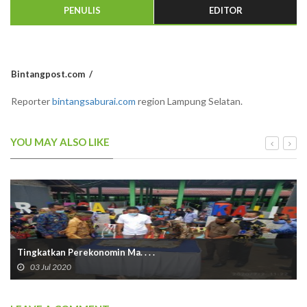
PENULIS
EDITOR
Bintangpost.com
Reporter
bintangsaburai.com
region Lampung Selatan.
YOU MAY ALSO LIKE
Tingkatkan Perekonomin Ma. . . .
03 Jul 2020