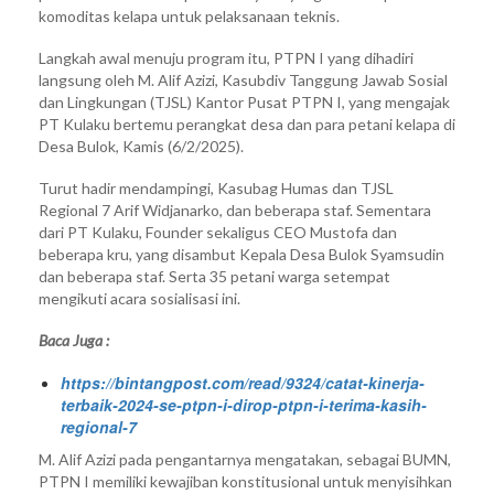
komoditas kelapa untuk pelaksanaan teknis.
Langkah awal menuju program itu, PTPN I yang dihadiri
langsung oleh M. Alif Azizi, Kasubdiv Tanggung Jawab Sosial
dan Lingkungan (TJSL) Kantor Pusat PTPN I, yang mengajak
PT Kulaku bertemu perangkat desa dan para petani kelapa di
Desa Bulok, Kamis (6/2/2025).
Turut hadir mendampingi, Kasubag Humas dan TJSL
Regional 7 Arif Widjanarko, dan beberapa staf. Sementara
dari PT Kulaku, Founder sekaligus CEO Mustofa dan
beberapa kru, yang disambut Kepala Desa Bulok Syamsudin
dan beberapa staf. Serta 35 petani warga setempat
mengikuti acara sosialisasi ini.
Baca Juga :
https://bintangpost.com/read/9324/catat-kinerja-
terbaik-2024-se-ptpn-i-dirop-ptpn-i-terima-kasih-
regional-7
M. Alif Azizi pada pengantarnya mengatakan, sebagai BUMN,
PTPN I memiliki kewajiban konstitusional untuk menyisihkan