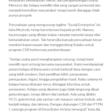
kesadaran, kemampuan teknis, dan pengembangan usaha.
Menurut dia, kelapa memiliki nilai yang sangat potensial dan
menjadi komoditas masyarakat tetapi masih dianggap tidak
punya prospek.
Perusahaan yang mengusung tagline “Social Enterprise” ini,
kata Mustofa, tetap berorientasi kepada profit. Namun,
keuntungan yang dikejar bukan sekadar material tanpa nilai
kemaslahatan umat. Tak heran jika banyak perusahaan besar
memberi kepercayaan dan menggandeng Kulaku untuk
program CSR berkonsep pemberdayaan.
“Setiap usaha pasti mengharapkan untung, tetapi kami
memilih opsi untung bersama masyarakat. Kami mendampingi
petani kelapa di Banyuasin untuk berbudi daya dengan cara
yang lebih modern. Dari pemilihan bibit, penanaman,
pemupukan, irigasi, hingga pengolahan hasil. Kalau selama ini
kelapa hanya ditanam terus ditinggal, kita bina untuk
perawatan. Kelapa yang dipanen juga tidak langsung dijual
gelondongan, tetapi diberi nilai tambah. Ada yang dibikin
VCO, gula kristal, ada santan cair maupun santan bubuk, ada
keripik kelapa, dan lainnya. Dengan dukungan CSR dari PTPN
I, semoga program di Desa Bulon ini bisa terwujud,” kata dia.