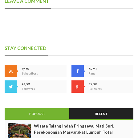
LEAVE A COMMENT
STAY CONNECTED
9,455
56,743
Subscribers
Fans
43,501
35,003
Followers
Followers
POPULAR
RECENT
Wisata Talang Indah Pringsewu Mati Suri,
Perekonomian Masyarakat Lumpuh Total