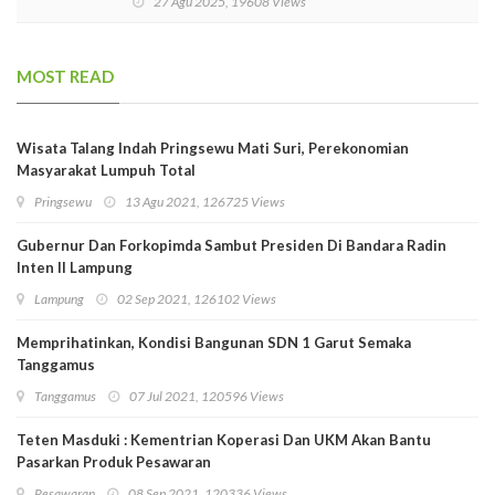
27 Agu 2025, 19608 Views
MOST READ
Wisata Talang Indah Pringsewu Mati Suri, Perekonomian
Masyarakat Lumpuh Total
Pringsewu
13 Agu 2021, 126725 Views
Gubernur Dan Forkopimda Sambut Presiden Di Bandara Radin
Inten II Lampung
Lampung
02 Sep 2021, 126102 Views
Memprihatinkan, Kondisi Bangunan SDN 1 Garut Semaka
Tanggamus
Tanggamus
07 Jul 2021, 120596 Views
Teten Masduki : Kementrian Koperasi Dan UKM Akan Bantu
Pasarkan Produk Pesawaran
Pesawaran
08 Sep 2021, 120336 Views