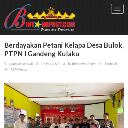
Toggl
navig
Berdayakan Petani Kelapa Desa Bulok,
PTPN I Gandeng Kulaku
Lampung Selatan
07 Feb 2025
by
Bintangpost.com
Ekonomi
7270 Views