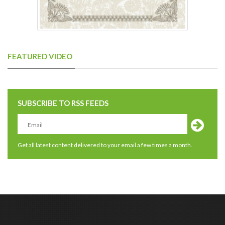
FEATURED VIDEO
SUBSCRIBE TO RSS FEEDS
Get all latest content delivered to your email a few times a month.