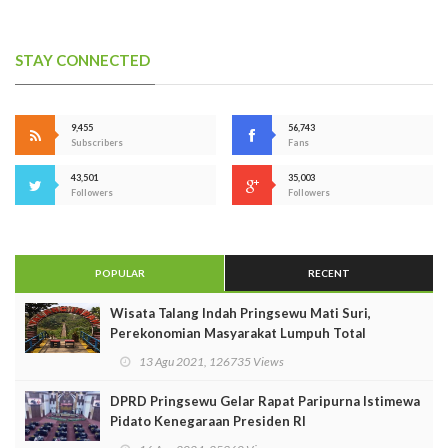
STAY CONNECTED
9,455
56,743
Subscribers
Fans
43,501
35,003
Followers
Followers
POPULAR
RECENT
Wisata Talang Indah Pringsewu Mati Suri,
Perekonomian Masyarakat Lumpuh Total
13 Agu 2021, 126735 Views
DPRD Pringsewu Gelar Rapat Paripurna Istimewa
Pidato Kenegaraan Presiden RI