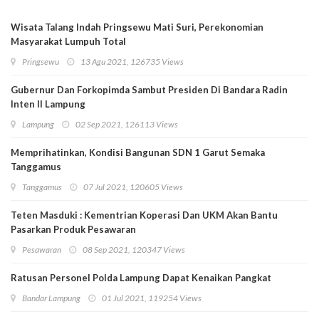
Wisata Talang Indah Pringsewu Mati Suri, Perekonomian
Masyarakat Lumpuh Total
Pringsewu
13 Agu 2021, 126735 Views
Gubernur Dan Forkopimda Sambut Presiden Di Bandara Radin
Inten II Lampung
Lampung
02 Sep 2021, 126113 Views
Memprihatinkan, Kondisi Bangunan SDN 1 Garut Semaka
Tanggamus
Tanggamus
07 Jul 2021, 120605 Views
Teten Masduki : Kementrian Koperasi Dan UKM Akan Bantu
Pasarkan Produk Pesawaran
Pesawaran
08 Sep 2021, 120347 Views
Ratusan Personel Polda Lampung Dapat Kenaikan Pangkat
Bandar Lampung
01 Jul 2021, 119254 Views