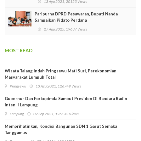
13 Agu 2021, 20123 Views
Paripurna DPRD Pesawaran, Bupati Nanda
Sampaikan Pidato Perdana
27 Agu 2025, 19637 Views
MOST READ
Wisata Talang Indah Pringsewu Mati Suri, Perekonomian
Masyarakat Lumpuh Total
Pringsewu
13 Agu 2021, 126749 Views
Gubernur Dan Forkopimda Sambut Presiden Di Bandara Radin
Inten II Lampung
Lampung
02 Sep 2021, 126132 Views
Memprihatinkan, Kondisi Bangunan SDN 1 Garut Semaka
Tanggamus