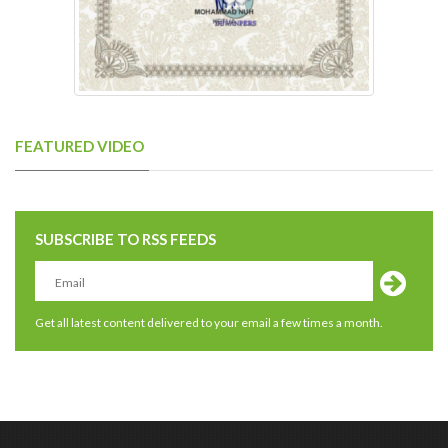
FEATURED VIDEO
SUBSCRIBE TO RSS FEEDS
Get all latest content delivered to your email a few times a month.