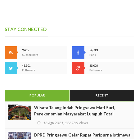
STAY CONNECTED
9,455
56,743
Subscribers
Fans
43,501
35,003
Followers
Followers
POPULAR
RECENT
Wisata Talang Indah Pringsewu Mati Suri,
Perekonomian Masyarakat Lumpuh Total
13 Agu 2021, 126786 Views
DPRD Pringsewu Gelar Rapat Paripurna Istimewa