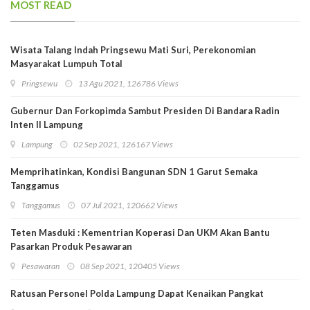
MOST READ
Wisata Talang Indah Pringsewu Mati Suri, Perekonomian
Masyarakat Lumpuh Total
Pringsewu
13 Agu 2021, 126786 Views
Gubernur Dan Forkopimda Sambut Presiden Di Bandara Radin
Inten II Lampung
Lampung
02 Sep 2021, 126167 Views
Memprihatinkan, Kondisi Bangunan SDN 1 Garut Semaka
Tanggamus
Tanggamus
07 Jul 2021, 120662 Views
Teten Masduki : Kementrian Koperasi Dan UKM Akan Bantu
Pasarkan Produk Pesawaran
Pesawaran
08 Sep 2021, 120405 Views
Ratusan Personel Polda Lampung Dapat Kenaikan Pangkat