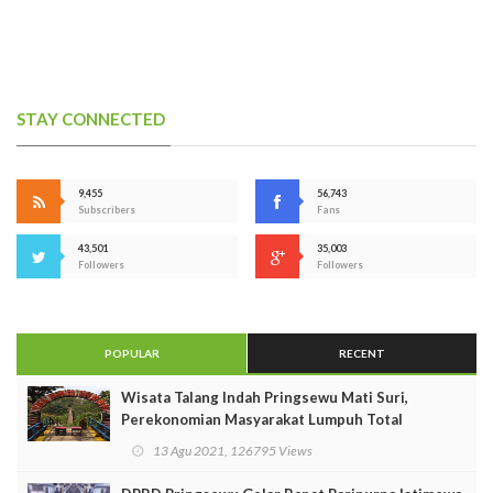
STAY CONNECTED
9,455
56,743
Subscribers
Fans
43,501
35,003
Followers
Followers
POPULAR
RECENT
Wisata Talang Indah Pringsewu Mati Suri,
Perekonomian Masyarakat Lumpuh Total
13 Agu 2021, 126795 Views