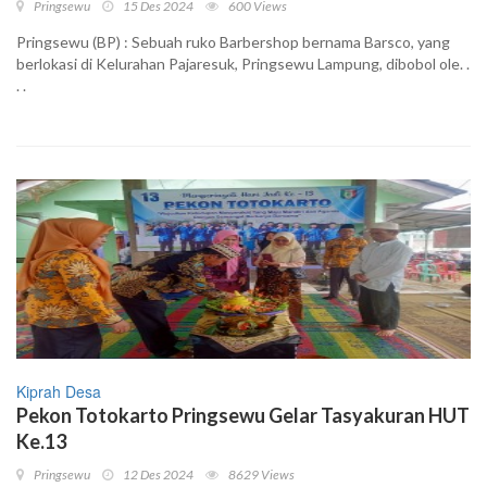
Pringsewu
15 Des 2024
600 Views
Pringsewu (BP) : Sebuah ruko Barbershop bernama Barsco, yang
berlokasi di Kelurahan Pajaresuk, Pringsewu Lampung, dibobol ole. .
. .
Kiprah Desa
Pekon Totokarto Pringsewu Gelar Tasyakuran HUT
Ke.13
Pringsewu
12 Des 2024
8629 Views