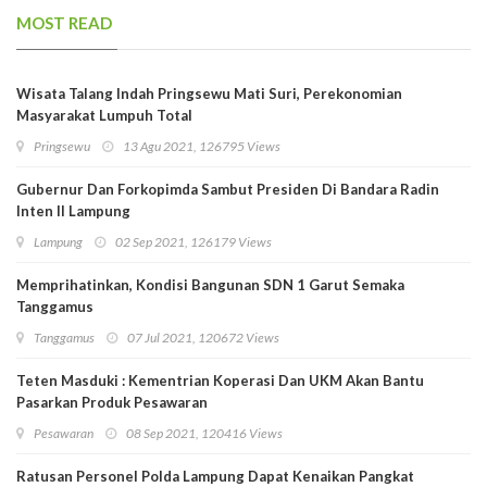
MOST READ
Wisata Talang Indah Pringsewu Mati Suri, Perekonomian
Masyarakat Lumpuh Total
Pringsewu
13 Agu 2021, 126795 Views
Gubernur Dan Forkopimda Sambut Presiden Di Bandara Radin
Inten II Lampung
Lampung
02 Sep 2021, 126179 Views
Memprihatinkan, Kondisi Bangunan SDN 1 Garut Semaka
Tanggamus
Tanggamus
07 Jul 2021, 120672 Views
Teten Masduki : Kementrian Koperasi Dan UKM Akan Bantu
Pasarkan Produk Pesawaran
Pesawaran
08 Sep 2021, 120416 Views
Ratusan Personel Polda Lampung Dapat Kenaikan Pangkat