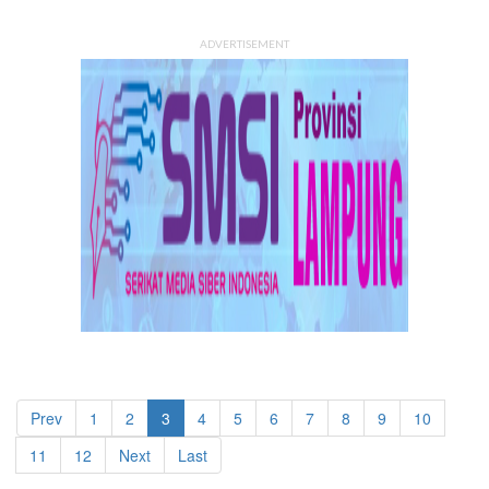
ADVERTISEMENT
Prev
1
2
3
4
5
6
7
8
9
10
11
12
Next
Last