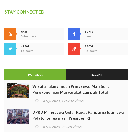
STAY CONNECTED
9,455
56,743
Subscribers
Fans
43,501
35,003
Followers
Followers
POPULAR
RECENT
Wisata Talang Indah Pringsewu Mati Suri,
Perekonomian Masyarakat Lumpuh Total
13 Agu 2021, 126752 Views
DPRD Pringsewu Gelar Rapat Paripurna Istimewa
Pidato Kenegaraan Presiden RI
16 Agu 2024, 25378 Views