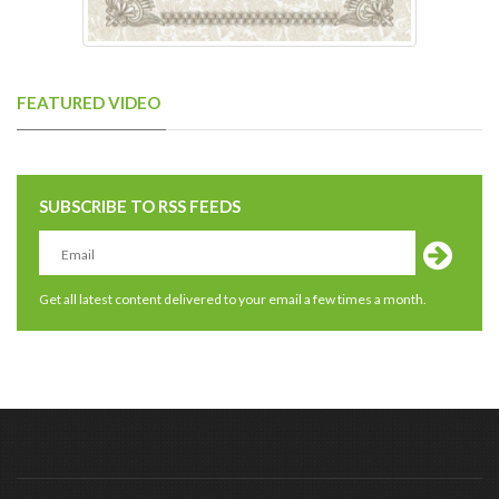
FEATURED VIDEO
SUBSCRIBE TO RSS FEEDS
Get all latest content delivered to your email a few times a month.