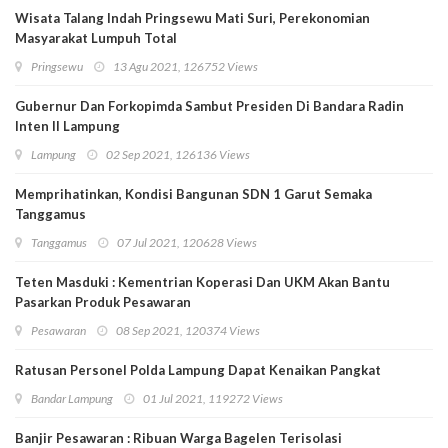
Wisata Talang Indah Pringsewu Mati Suri, Perekonomian
Masyarakat Lumpuh Total
Pringsewu
13 Agu 2021, 126752 Views
Gubernur Dan Forkopimda Sambut Presiden Di Bandara Radin
Inten II Lampung
Lampung
02 Sep 2021, 126136 Views
Memprihatinkan, Kondisi Bangunan SDN 1 Garut Semaka
Tanggamus
Tanggamus
07 Jul 2021, 120628 Views
Teten Masduki : Kementrian Koperasi Dan UKM Akan Bantu
Pasarkan Produk Pesawaran
Pesawaran
08 Sep 2021, 120374 Views
Ratusan Personel Polda Lampung Dapat Kenaikan Pangkat
Bandar Lampung
01 Jul 2021, 119272 Views
Banjir Pesawaran : Ribuan Warga Bagelen Terisolasi