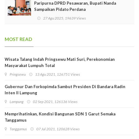
Paripurna DPRD Pesawaran, Bupati Nanda
Sampaikan Pidato Perdana
27 Agu 2025, 19639 Views
MOST READ
Wisata Talang Indah Pringsewu Mati Suri, Perekonomian
Masyarakat Lumpuh Total
Pringsewu
13 Agu 2021, 126751 Views
Gubernur Dan Forkopimda Sambut Presiden Di Bandara Radin
Inten II Lampung
Lampung
02 Sep 2021, 126136 Views
Memprihatinkan, Kondisi Bangunan SDN 1 Garut Semaka
Tanggamus
Tanggamus
07 Jul 2021, 120628 Views