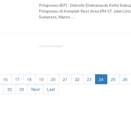
Pringsewu (BP) : Dekrafe (Dekranasda Kafe) Kabu
Pringsewu di Komplek Rest Area KM 37, Jalan Lint
Sumatera, Wates. . . .
ADVERTISEMENT
16
17
18
19
20
21
22
23
24
25
26
32
33
Next
Last