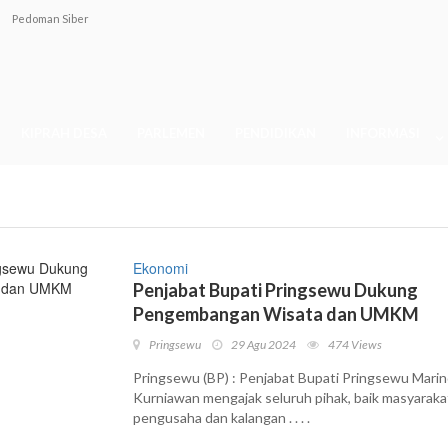
Pedoman Siber
KIPRAH DESA
PARLEMEN
PENDIDIKAN
INFORMASI
Ekonomi
Penjabat Bupati Pringsewu Dukung
Pengembangan Wisata dan UMKM
Pringsewu
29 Agu 2024
474 Views
Pringsewu (BP) : Penjabat Bupati Pringsewu Mari
Kurniawan mengajak seluruh pihak, baik masyaraka
pengusaha dan kalangan . . . .