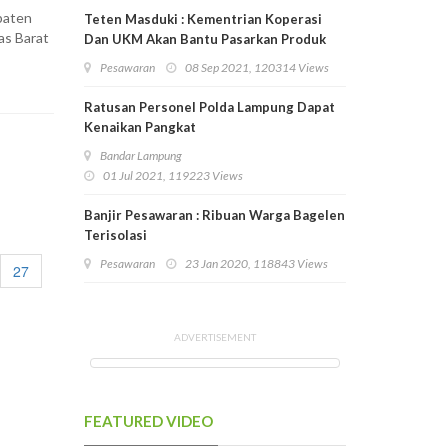
paten
Teten Masduki : Kementrian Koperasi
as Barat
Dan UKM Akan Bantu Pasarkan Produk
Pesawaran
Pesawaran
08 Sep 2021, 120314 Views
Ratusan Personel Polda Lampung Dapat
Kenaikan Pangkat
Bandar Lampung
01 Jul 2021, 119223 Views
Banjir Pesawaran : Ribuan Warga Bagelen
Terisolasi
Pesawaran
23 Jan 2020, 118843 Views
27
ADVERTISEMENT
FEATURED VIDEO