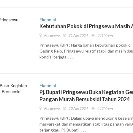
Ekonomi
Kebutuhan Pokok di Pringsewu Masih
Pringsewu
21 Agu 2024
381 Views
Pringsewu (BP) : Harga bahan kebutuhan pokok di
Gading Rejo, Pringsewu relatif stabil dan masih da
kondisi terjaga. . . . .
Ekonomi
Pj. Bupati Pringsewu Buka Kegiatan G
Pangan Murah Bersubsidi Tahun 2024
Pringsewu
20 Agu 2024
453 Views
Pringsewu (BP) : Dalam upaya mendukung kesejah
masyarakat dan memastikan stabilitas pangan yan
terjangkau, Pj. Bupati . . . .