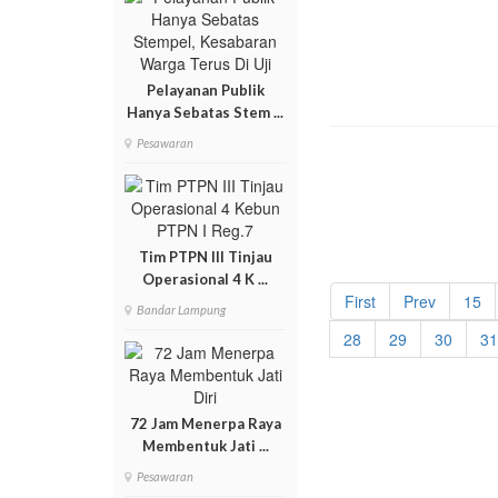
Pelayanan Publik
Hanya Sebatas Stem ...
Pesawaran
Tim PTPN III Tinjau
Operasional 4 K ...
First
Prev
15
Bandar Lampung
28
29
30
31
72 Jam Menerpa Raya
Membentuk Jati ...
Pesawaran