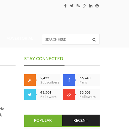
ADVERTORIAL
STAY CONNECTED
9,455
56,743
Subscribers
Fans
43,501
35,003
Followers
Followers
ndo
t,
POPULAR
RECENT