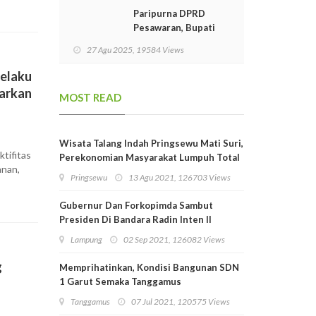
Dosis Kedua
Paripurna DPRD
Pesawaran, Bupati
Nanda Sampaikan
27 Agu 2025, 19584 Views
Pidato Perdana
Pelaku
arkan
MOST READ
Wisata Talang Indah Pringsewu Mati Suri,
tifitas
Perekonomian Masyarakat Lumpuh Total
anan,
Pringsewu
13 Agu 2021, 126703 Views
Gubernur Dan Forkopimda Sambut
Presiden Di Bandara Radin Inten II
Lampung
Lampung
02 Sep 2021, 126082 Views
g
Memprihatinkan, Kondisi Bangunan SDN
1 Garut Semaka Tanggamus
Tanggamus
07 Jul 2021, 120575 Views