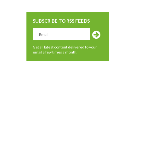
SUBSCRIBE TO RSS FEEDS
Get all latest content delivered to your
email a few times a month.