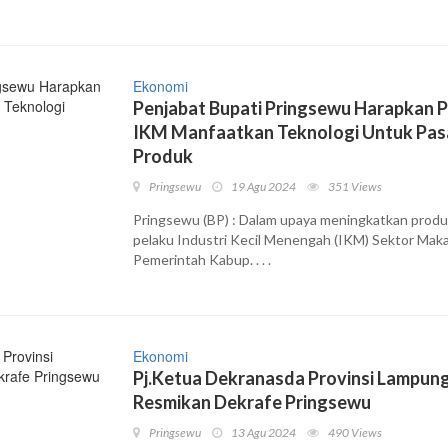
Ekonomi
Penjabat Bupati Pringsewu Harapkan 
IKM Manfaatkan Teknologi Untuk Pas
Produk
Pringsewu
19 Agu 2024
351 Views
Pringsewu (BP) : Dalam upaya meningkatkan produk
pelaku Industri Kecil Menengah (IKM) Sektor Mak
Pemerintah Kabup. . . .
Ekonomi
Pj.Ketua Dekranasda Provinsi Lampun
Resmikan Dekrafe Pringsewu
Pringsewu
13 Agu 2024
490 Views