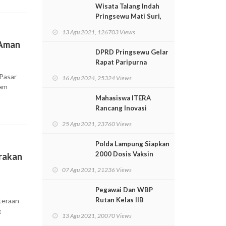
Wisata Talang Indah
Pringsewu Mati Suri,
Perekonomian
13 Agu 2021, 126703 Views
Masyarakat Lumpuh
 Aman
Total
DPRD Pringsewu Gelar
Rapat Paripurna
Istimewa Pidato
 Pasar
16 Agu 2024, 25324 Views
Kenegaraan Presiden
lam
RI
Mahasiswa ITERA
Rancang Inovasi
Pendorong Arus Laut
25 Agu 2021, 23760 Views
Untuk PLTAL
Polda Lampung Siapkan
2000 Dosis Vaksin
erakan
Untuk Masyarakat
07 Agu 2021, 21236 Views
Pegawai Dan WBP
Rutan Kelas IIB
teraan
Menggala Terima
g
13 Agu 2021, 20070 Views
Vaksinasi Covid-19