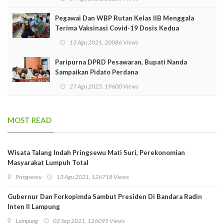
Pegawai Dan WBP Rutan Kelas IIB Menggala
Terima Vaksinasi Covid-19 Dosis Kedua
13 Agu 2021, 20086 Views
Paripurna DPRD Pesawaran, Bupati Nanda
Sampaikan Pidato Perdana
27 Agu 2025, 19600 Views
MOST READ
Wisata Talang Indah Pringsewu Mati Suri, Perekonomian
Masyarakat Lumpuh Total
Pringsewu
13 Agu 2021, 126718 Views
Gubernur Dan Forkopimda Sambut Presiden Di Bandara Radin
Inten II Lampung
Lampung
02 Sep 2021, 126095 Views