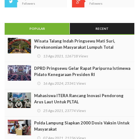
Followers
Followers
POPULAR
RECENT
Wisata Talang Indah Pringsewu Mati Suri,
Perekonomian Masyarakat Lumpuh Total
13 Agu 2021, 126718 Views
DPRD Pringsewu Gelar Rapat Paripurna Istimewa
Pidato Kenegaraan Presiden RI
16 Agu 2024, 25341 Views
Mahasiswa ITERA Rancang Inovasi Pendorong
Arus Laut Untuk PLTAL
25 Agu 2021, 23774 Views
Polda Lampung Siapkan 2000 Dosis Vaksin Untuk
Masyarakat
07 Agu 2021, 21236 Views