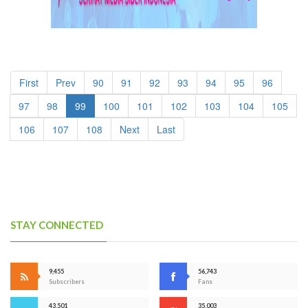
First
Prev
90
91
92
93
94
95
96
97
98
99
100
101
102
103
104
105
106
107
108
Next
Last
STAY CONNECTED
9,455
56,743
Subscribers
Fans
43,501
35,003