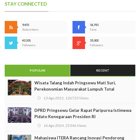
STAY CONNECTED
9,455
56,743
Subscribers
Fans
43,501
35,003
Followers
Followers
POPULAR
RECENT
Wisata Talang Indah Pringsewu Mati Suri,
Perekonomian Masyarakat Lumpuh Total
13 Agu 2021, 126723 Views
DPRD Pringsewu Gelar Rapat Paripurna Istimewa
Pidato Kenegaraan Presiden RI
16 Agu 2024, 25346 Views
Mahasiswa ITERA Rancang Inovasi Pendorong