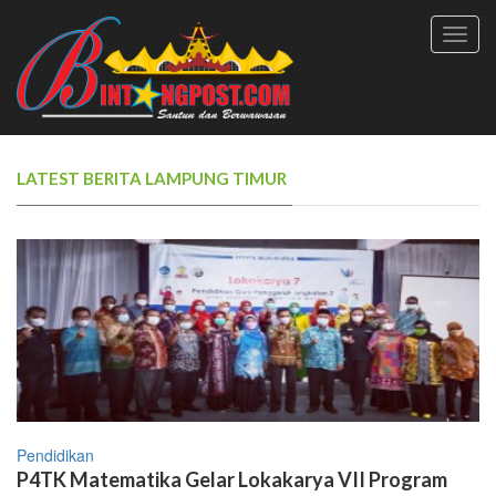
Toggl
navig
LATEST BERITA LAMPUNG TIMUR
Pendidikan
P4TK Matematika Gelar Lokakarya VII Program