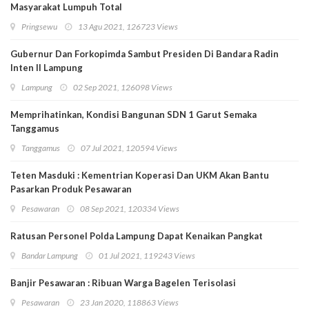
Masyarakat Lumpuh Total
Pringsewu
13 Agu 2021, 126723 Views
Gubernur Dan Forkopimda Sambut Presiden Di Bandara Radin
Inten II Lampung
Lampung
02 Sep 2021, 126098 Views
Memprihatinkan, Kondisi Bangunan SDN 1 Garut Semaka
Tanggamus
Tanggamus
07 Jul 2021, 120594 Views
Teten Masduki : Kementrian Koperasi Dan UKM Akan Bantu
Pasarkan Produk Pesawaran
Pesawaran
08 Sep 2021, 120334 Views
Ratusan Personel Polda Lampung Dapat Kenaikan Pangkat
Bandar Lampung
01 Jul 2021, 119243 Views
Banjir Pesawaran : Ribuan Warga Bagelen Terisolasi
Pesawaran
23 Jan 2020, 118863 Views