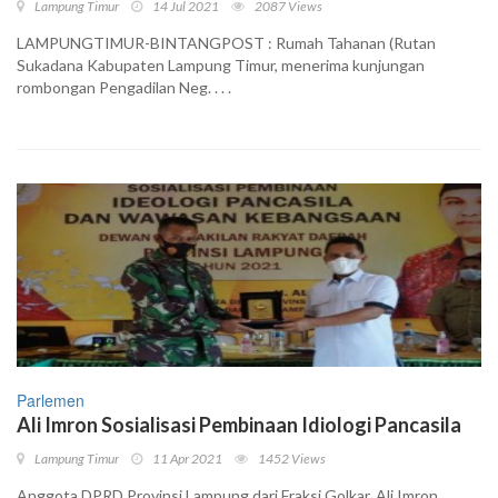
Lampung Timur
14 Jul 2021
2087 Views
LAMPUNGTIMUR-BINTANGPOST : Rumah Tahanan (Rutan
Sukadana Kabupaten Lampung Timur, menerima kunjungan
rombongan Pengadilan Neg. . . .
Parlemen
Ali Imron Sosialisasi Pembinaan Idiologi Pancasila
Lampung Timur
11 Apr 2021
1452 Views
Anggota DPRD Provinsi Lampung dari Fraksi Golkar, Ali Imron