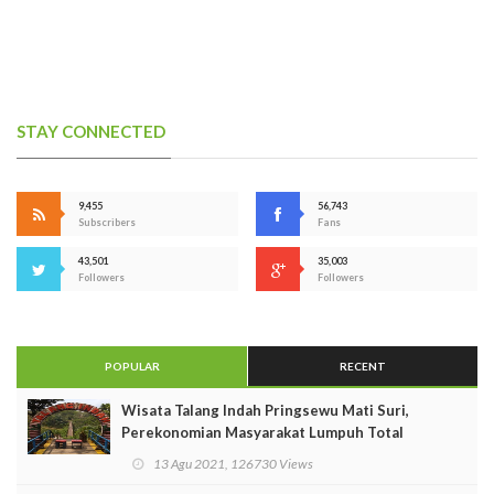
STAY CONNECTED
9,455
56,743
Subscribers
Fans
43,501
35,003
Followers
Followers
POPULAR
RECENT
Wisata Talang Indah Pringsewu Mati Suri,
Perekonomian Masyarakat Lumpuh Total
13 Agu 2021, 126730 Views