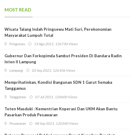
MOST READ
Wisata Talang Indah Pringsewu Mati Suri, Perekonomian
Masyarakat Lumpuh Total
Pringsewu
13 Agu 2021, 126730 Views
Gubernur Dan Forkopimda Sambut Presiden Di Bandara Radin
Inten II Lampung
Lampung
02 Sep 2021, 126106 Views
Memprihatinkan, Kondisi Bangunan SDN 1 Garut Semaka
Tanggamus
Tanggamus
07 Jul 2021, 120600 Views
Teten Masduki : Kementrian Koperasi Dan UKM Akan Bantu
Pasarkan Produk Pesawaran
Pesawaran
08 Sep 2021, 120340 Views