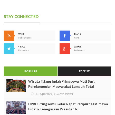
STAY CONNECTED
9,455
56,743
Subscribers
Fans
43,501
35,003
Followers
Followers
POPULAR
RECENT
Wisata Talang Indah Pringsewu Mati Suri,
Perekonomian Masyarakat Lumpuh Total
13 Agu 2021, 126786 Views
DPRD Pringsewu Gelar Rapat Paripurna Istimewa
Pidato Kenegaraan Presiden RI