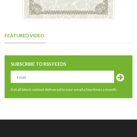
FEATURED VIDEO
SUBSCRIBE TO RSS FEEDS
Get all latest content delivered to your email a few times a month.