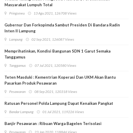
Masyarakat Lumpuh Total
Pringsewu
13 Agu 2021, 126708 Views
Gubernur Dan Forkopimda Sambut Presiden Di Bandara Radin
Inten II Lampung
Lampung
02 Sep 2021, 126087 Views
Memprihatinkan, Kondisi Bangunan SDN 1 Garut Semaka
Tanggamus
Tanggamus
07 Jul 2021, 120580 Views
Teten Masduki : Kementrian Koperasi Dan UKM Akan Bantu
Pasarkan Produk Pesawaran
Pesawaran
08 Sep 2021, 120318 Views
Ratusan Personel Polda Lampung Dapat Kenaikan Pangkat
Bandar Lampung
01 Jul 2021, 119226 Views
Banjir Pesawaran : Ribuan Warga Bagelen Terisolasi
Pesawaran
23 Jan 2020, 118846 Views