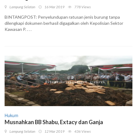
Lampung Selatan
16 Mar 2019
778 Views
BINTANGPOST: Penyelundupan ratusan jenis burung tanpa
dilengkapi dokumen berhasil digagalkan oleh Kepolisian Sektor
Kawasan P. . . .
Hukum
Musnahkan BB Shabu, Extacy dan Ganja
Lampung Selatan
12 Mar 2019
436 Views