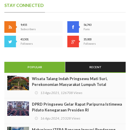
STAY CONNECTED
9,455
56,743
Subscribers
Fans
43,501
35,003
Followers
Followers
POPULAR
RECENT
Wisata Talang Indah Pringsewu Mati Suri,
Perekonomian Masyarakat Lumpuh Total
13 Agu 2021, 126708 Views
DPRD Pringsewu Gelar Rapat Paripurna Istimewa
Pidato Kenegaraan Presiden RI
16 Agu 2024, 25328 Views
Mahasiswa ITERA Rancang Inovasi Pendorong