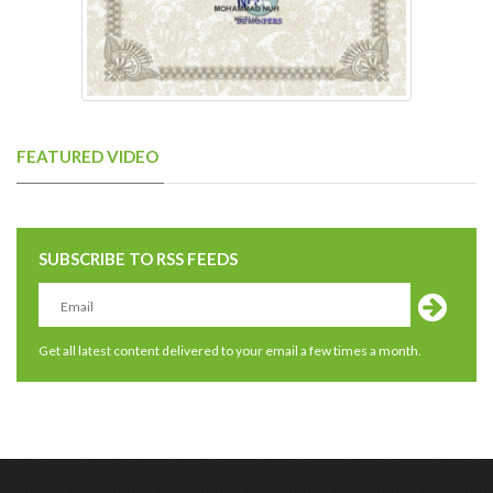
FEATURED VIDEO
SUBSCRIBE TO RSS FEEDS
Get all latest content delivered to your email a few times a month.