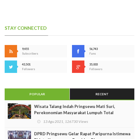
STAY CONNECTED
9,455
56,743
Subscribers
Fans
43,501
35,003
Followers
Followers
POPULAR
RECENT
Wisata Talang Indah Pringsewu Mati Suri,
Perekonomian Masyarakat Lumpuh Total
13 Agu 2021, 126730 Views
DPRD Pringsewu Gelar Rapat Paripurna Istimewa