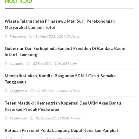
MOST READ
Wisata Talang Indah Pringsewu Mati Suri, Perekonomian
Masyarakat Lumpuh Total
Pringsewu
13 Agu 2021, 126730 Views
Gubernur Dan Forkopimda Sambut Presiden Di Bandara Radin
Inten II Lampung
Lampung
02 Sep 2021, 126106 Views
Memprihatinkan, Kondisi Bangunan SDN 1 Garut Semaka
Tanggamus
Tanggamus
07 Jul 2021, 120600 Views
Teten Masduki : Kementrian Koperasi Dan UKM Akan Bantu
Pasarkan Produk Pesawaran
Pesawaran
08 Sep 2021, 120340 Views
Ratusan Personel Polda Lampung Dapat Kenaikan Pangkat