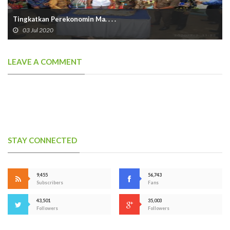
Tingkatkan Perekonomin Ma. . . .
03 Jul 2020
LEAVE A COMMENT
STAY CONNECTED
9,455
56,743
Subscribers
Fans
43,501
35,003
Followers
Followers