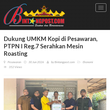
Toggl
navig
Dukung UMKM Kopi di Pesawaran,
PTPN I Reg.7 Serahkan Mesin
Roasting
Pesawaran
30 Jun 2026
by
Bintangpost.com
Ekonomi
352 Views