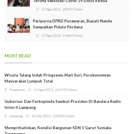
Terima Vaksinasi Covid-19 Dosis Kedua
13 Agu 2021, 20091 Views
Paripurna DPRD Pesawaran, Bupati Nanda
Sampaikan Pidato Perdana
27 Agu 2025, 19604 Views
MOST READ
Wisata Talang Indah Pringsewu Mati Suri, Perekonomian
Masyarakat Lumpuh Total
Pringsewu
13 Agu 2021, 126722 Views
Gubernur Dan Forkopimda Sambut Presiden Di Bandara Radin
Inten II Lampung
Lampung
02 Sep 2021, 126098 Views
Memprihatinkan, Kondisi Bangunan SDN 1 Garut Semaka
Tanggamus