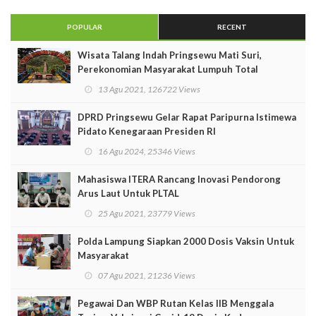
POPULAR
RECENT
Wisata Talang Indah Pringsewu Mati Suri,
Perekonomian Masyarakat Lumpuh Total
13 Agu 2021, 126722 Views
DPRD Pringsewu Gelar Rapat Paripurna Istimewa
Pidato Kenegaraan Presiden RI
16 Agu 2024, 25346 Views
Mahasiswa ITERA Rancang Inovasi Pendorong
Arus Laut Untuk PLTAL
25 Agu 2021, 23779 Views
Polda Lampung Siapkan 2000 Dosis Vaksin Untuk
Masyarakat
07 Agu 2021, 21236 Views
Pegawai Dan WBP Rutan Kelas IIB Menggala