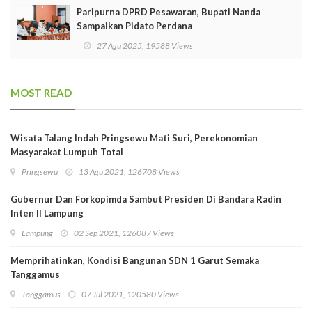
Paripurna DPRD Pesawaran, Bupati Nanda
Sampaikan Pidato Perdana
27 Agu 2025, 19588 Views
MOST READ
Wisata Talang Indah Pringsewu Mati Suri, Perekonomian
Masyarakat Lumpuh Total
Pringsewu
13 Agu 2021, 126708 Views
Gubernur Dan Forkopimda Sambut Presiden Di Bandara Radin
Inten II Lampung
Lampung
02 Sep 2021, 126087 Views
Memprihatinkan, Kondisi Bangunan SDN 1 Garut Semaka
Tanggamus
Tanggamus
07 Jul 2021, 120580 Views