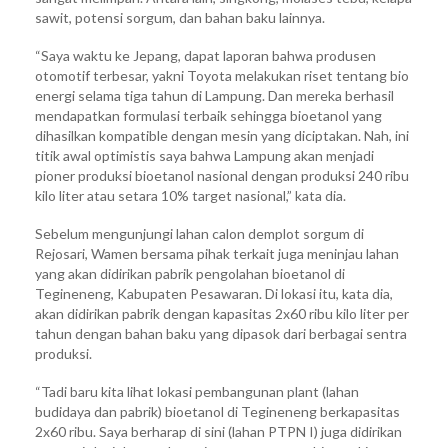
sawit, potensi sorgum, dan bahan baku lainnya.
“Saya waktu ke Jepang, dapat laporan bahwa produsen
otomotif terbesar, yakni Toyota melakukan riset tentang bio
energi selama tiga tahun di Lampung. Dan mereka berhasil
mendapatkan formulasi terbaik sehingga bioetanol yang
dihasilkan kompatible dengan mesin yang diciptakan. Nah, ini
titik awal optimistis saya bahwa Lampung akan menjadi
pioner produksi bioetanol nasional dengan produksi 240 ribu
kilo liter atau setara 10% target nasional,” kata dia.
Sebelum mengunjungi lahan calon demplot sorgum di
Rejosari, Wamen bersama pihak terkait juga meninjau lahan
yang akan didirikan pabrik pengolahan bioetanol di
Tegineneng, Kabupaten Pesawaran. Di lokasi itu, kata dia,
akan didirikan pabrik dengan kapasitas 2x60 ribu kilo liter per
tahun dengan bahan baku yang dipasok dari berbagai sentra
produksi.
“Tadi baru kita lihat lokasi pembangunan plant (lahan
budidaya dan pabrik) bioetanol di Tegineneng berkapasitas
2x60 ribu. Saya berharap di sini (lahan PTPN I) juga didirikan