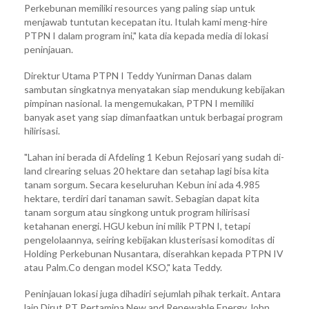
Perkebunan memiliki resources yang paling siap untuk
menjawab tuntutan kecepatan itu. Itulah kami meng-hire
PTPN I dalam program ini," kata dia kepada media di lokasi
peninjauan.
Direktur Utama PTPN I Teddy Yunirman Danas dalam
sambutan singkatnya menyatakan siap mendukung kebijakan
pimpinan nasional. Ia mengemukakan, PTPN I memiliki
banyak aset yang siap dimanfaatkan untuk berbagai program
hilirisasi.
"Lahan ini berada di Afdeling 1 Kebun Rejosari yang sudah di-
land clrearing seluas 20 hektare dan setahap lagi bisa kita
tanam sorgum. Secara keseluruhan Kebun ini ada 4.985
hektare, terdiri dari tanaman sawit. Sebagian dapat kita
tanam sorgum atau singkong untuk program hilirisasi
ketahanan energi. HGU kebun ini milik PTPN I, tetapi
pengelolaannya, seiring kebijakan klusterisasi komoditas di
Holding Perkebunan Nusantara, diserahkan kepada PTPN IV
atau Palm.Co dengan model KSO," kata Teddy.
Peninjauan lokasi juga dihadiri sejumlah pihak terkait. Antara
lain Dirut PT Pertamina New and Renewable Energy John