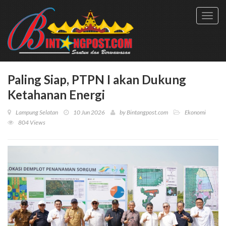
Toggl
navig
Paling Siap, PTPN I akan Dukung
Ketahanan Energi
Lampung Selatan
10 Jun 2026
by
Bintangpost.com
Ekonomi
804 Views