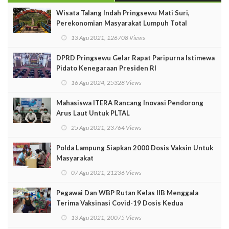
Wisata Talang Indah Pringsewu Mati Suri,
Perekonomian Masyarakat Lumpuh Total
13 Agu 2021, 126708 Views
DPRD Pringsewu Gelar Rapat Paripurna Istimewa
Pidato Kenegaraan Presiden RI
16 Agu 2024, 25328 Views
Mahasiswa ITERA Rancang Inovasi Pendorong
Arus Laut Untuk PLTAL
25 Agu 2021, 23764 Views
Polda Lampung Siapkan 2000 Dosis Vaksin Untuk
Masyarakat
07 Agu 2021, 21236 Views
Pegawai Dan WBP Rutan Kelas IIB Menggala
Terima Vaksinasi Covid-19 Dosis Kedua
13 Agu 2021, 20075 Views