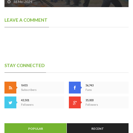
16 Mei 2024
LEAVE A COMMENT
STAY CONNECTED
9,455
56,743
Subscribers
Fans
43,501
35,003
Followers
Followers
POPULAR
RECENT