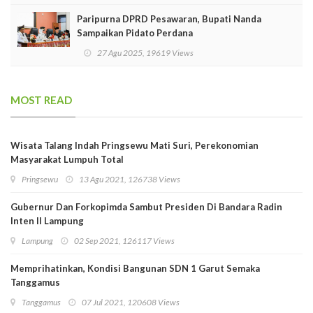
Paripurna DPRD Pesawaran, Bupati Nanda
Sampaikan Pidato Perdana
27 Agu 2025, 19619 Views
MOST READ
Wisata Talang Indah Pringsewu Mati Suri, Perekonomian
Masyarakat Lumpuh Total
Pringsewu
13 Agu 2021, 126738 Views
Gubernur Dan Forkopimda Sambut Presiden Di Bandara Radin
Inten II Lampung
Lampung
02 Sep 2021, 126117 Views
Memprihatinkan, Kondisi Bangunan SDN 1 Garut Semaka
Tanggamus
Tanggamus
07 Jul 2021, 120608 Views