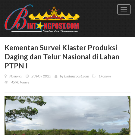
Toggl
navig
Kementan Survei Klaster Produksi
Daging dan Telur Nasional di Lahan
PTPN I
Nasional
23 Nov 2025
by
Bintangpost.com
Ekonomi
4590 Views