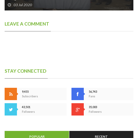
03 Jul 2020
LEAVE A COMMENT
STAY CONNECTED
9,455
56,743
Subscribers
Fans
43,501
35,003
Followers
Followers
POPULAR
RECENT