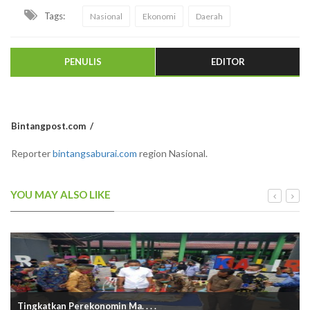
Tags:
Nasional
Ekonomi
Daerah
PENULIS
EDITOR
Bintangpost.com
Reporter
bintangsaburai.com
region Nasional.
YOU MAY ALSO LIKE
Tingkatkan Perekonomin Ma. . . .