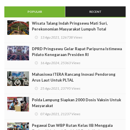
POPULAR
RECENT
Wisata Talang Indah Pringsewu Mati Suri,
Perekonomian Masyarakat Lumpuh Total
13 Agu 2021, 126738 Views
DPRD Pringsewu Gelar Rapat Paripurna Istimewa
Pidato Kenegaraan Presiden RI
16 Agu 2024, 25363 Views
Mahasiswa ITERA Rancang Inovasi Pendorong
Arus Laut Untuk PLTAL
25 Agu 2021, 23795 Views
Polda Lampung Siapkan 2000 Dosis Vaksin Untuk
Masyarakat
07 Agu 2021, 21237 Views
Pegawai Dan WBP Rutan Kelas IIB Menggala