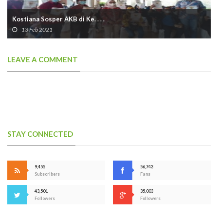
Kostiana Sosper AKB di Ke. . . .
13 Feb 2021
LEAVE A COMMENT
STAY CONNECTED
9,455
56,743
Subscribers
Fans
43,501
35,003
Followers
Followers