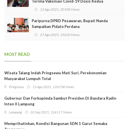
Terima Vaksinasi Covid-19 Dosis Kedua
13 Agu 2021, 20108 Views
Paripurna DPRD Pesawaran, Bupati Nanda
Sampaikan Pidato Perdana
27 Agu 2025, 19620 Views
MOST READ
Wisata Talang Indah Pringsewu Mati Suri, Perekonomian
Masyarakat Lumpuh Total
Pringsewu
13 Agu 2021, 126738 Views
Gubernur Dan Forkopimda Sambut Presiden Di Bandara Radin
Inten II Lampung
Lampung
02 Sep 2021, 126117 Views
Memprihatinkan, Kondisi Bangunan SDN 1 Garut Semaka