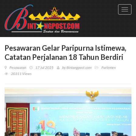
Toggl
navig
Pesawaran Gelar Paripurna Istimewa,
Catatan Perjalanan 18 Tahun Berdiri
Pesawaran
17 Jul 2025
by
Bintangpost.com
Parlemen
20311 Views