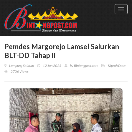
Toggl
navig
Pemdes Margorejo Lamsel Salurkan
BLT-DD Tahap II
Lampung Selatan
12 Jun 2025
by
Bintangpost.com
Kiprah Desa
2706 Views