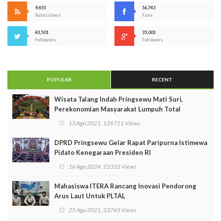
9,455
56,743
Subscribers
Fans
43,501
35,003
Followers
Followers
POPULAR
RECENT
Wisata Talang Indah Pringsewu Mati Suri,
Perekonomian Masyarakat Lumpuh Total
13 Agu 2021, 126711 Views
DPRD Pringsewu Gelar Rapat Paripurna Istimewa
Pidato Kenegaraan Presiden RI
16 Agu 2024, 25332 Views
Mahasiswa ITERA Rancang Inovasi Pendorong
Arus Laut Untuk PLTAL
25 Agu 2021, 23765 Views