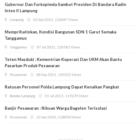
Gubernur Dan Forkopimda Sambut Presiden Di Bandara Radin
Inten II Lampung
Lampung
02 Sep 2021, 126087 Views
Memprihatinkan, Kondisi Bangunan SDN 1 Garut Semaka
Tanggamus
Tanggamus
07 Jul 2021, 120582 Views
Teten Masduki : Kementrian Koperasi Dan UKM Akan Bantu
Pasarkan Produk Pesawaran
Pesawaran
08 Sep 2021, 120322 Views
Ratusan Personel Polda Lampung Dapat Kenaikan Pangkat
Bandar Lampung
01 Jul 2021, 119229 Views
Banjir Pesawaran : Ribuan Warga Bagelen Terisolasi
Pesawaran
23 Jan 2020, 118850 Views
ADVERTISEMENT