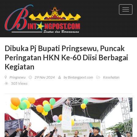
Toggl
navig
Dibuka Pj Bupati Pringsewu, Puncak
Peringatan HKN Ke-60 Diisi Berbagai
Kegiatan
Pringsewu
29 Nov 2024
by
Bintangpost.com
Kesehatan
505 Views