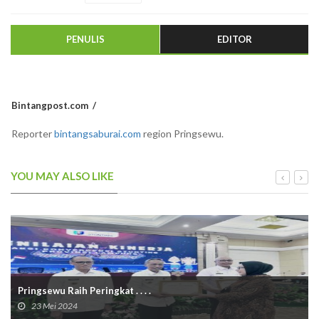
PENULIS
EDITOR
Bintangpost.com
Reporter
bintangsaburai.com
region Pringsewu.
YOU MAY ALSO LIKE
Pringsewu Raih Peringkat . . . .
23 Mei 2024