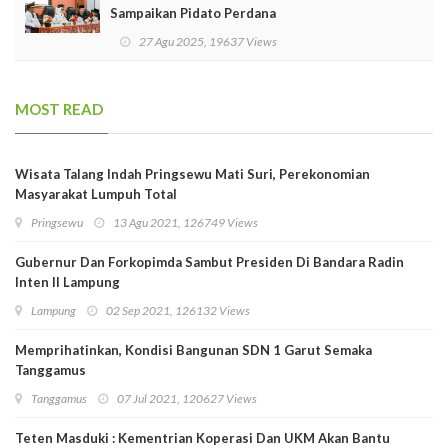
Sampaikan Pidato Perdana
27 Agu 2025, 19637 Views
MOST READ
Wisata Talang Indah Pringsewu Mati Suri, Perekonomian
Masyarakat Lumpuh Total
Pringsewu
13 Agu 2021, 126749 Views
Gubernur Dan Forkopimda Sambut Presiden Di Bandara Radin
Inten II Lampung
Lampung
02 Sep 2021, 126132 Views
Memprihatinkan, Kondisi Bangunan SDN 1 Garut Semaka
Tanggamus
Tanggamus
07 Jul 2021, 120627 Views
Teten Masduki : Kementrian Koperasi Dan UKM Akan Bantu