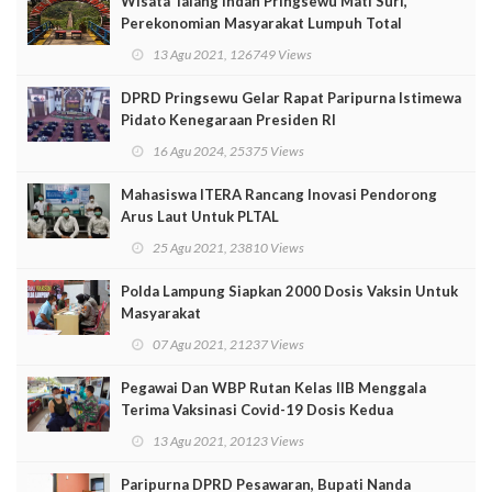
Wisata Talang Indah Pringsewu Mati Suri,
Perekonomian Masyarakat Lumpuh Total
13 Agu 2021, 126749 Views
DPRD Pringsewu Gelar Rapat Paripurna Istimewa
Pidato Kenegaraan Presiden RI
16 Agu 2024, 25375 Views
Mahasiswa ITERA Rancang Inovasi Pendorong
Arus Laut Untuk PLTAL
25 Agu 2021, 23810 Views
Polda Lampung Siapkan 2000 Dosis Vaksin Untuk
Masyarakat
07 Agu 2021, 21237 Views
Pegawai Dan WBP Rutan Kelas IIB Menggala
Terima Vaksinasi Covid-19 Dosis Kedua
13 Agu 2021, 20123 Views
Paripurna DPRD Pesawaran, Bupati Nanda