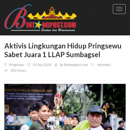
Toggl
navig
Aktivis Lingkungan Hidup Pringsewu
Sabet Juara 1 LLAP Sumbagsel
Pringsewu
01 Sep 2024
by
Bintangpost.com
Informasi
902 Views