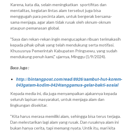
Karena, kata dia, selain meningkatkan sportifitas dan
mentalitas, kegiatan lintas alam tersebut juga bisa
menggugah para pecinta alam, untuk bergerak bersama-
sama menjaga, agar alam tidak rusak oleh oknum-oknum
ataupun pemanasan global.
"Saya dan rekan-rekan ingin mengucapkan ribuan terimakasih
kepada pihak-pihak yang telah mendukung serta motifasi.
Khususnya Pemerintah Kabupaten Pringsewu, yang sudah
mendukung penuh kami," ujarnya, Minggu (1/9/2024).
Baca Juga :
http://bintangpost.com/read/8926/sambut-hut-korem-
043gatam-kodim-0424tanggamus-gelar-bakti-sosial
Kepada media ini, dia juga menyampaikan ajakannya kepada
seluruh lapisan masyarakat, untuk menjaga alam dan
lingkungan disekitar.
"Kita harus merasa memiliki alam, sehingga bisa terus terjaga.
Dan melestarikan lagi alam yang rusak. Dan rusaknya alam ini
bukan hanya cerita, tapi memang nyata. Untik itu, mari kita