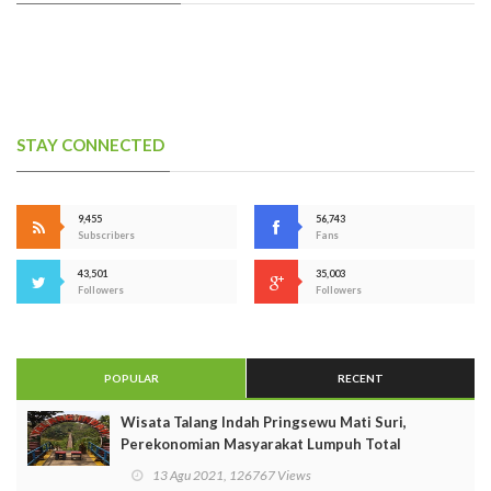
STAY CONNECTED
9,455
56,743
Subscribers
Fans
43,501
35,003
Followers
Followers
POPULAR
RECENT
Wisata Talang Indah Pringsewu Mati Suri,
Perekonomian Masyarakat Lumpuh Total
13 Agu 2021, 126767 Views