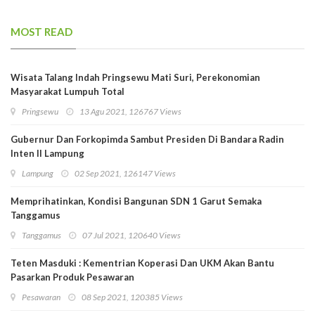
MOST READ
Wisata Talang Indah Pringsewu Mati Suri, Perekonomian
Masyarakat Lumpuh Total
Pringsewu
13 Agu 2021, 126767 Views
Gubernur Dan Forkopimda Sambut Presiden Di Bandara Radin
Inten II Lampung
Lampung
02 Sep 2021, 126147 Views
Memprihatinkan, Kondisi Bangunan SDN 1 Garut Semaka
Tanggamus
Tanggamus
07 Jul 2021, 120640 Views
Teten Masduki : Kementrian Koperasi Dan UKM Akan Bantu
Pasarkan Produk Pesawaran
Pesawaran
08 Sep 2021, 120385 Views