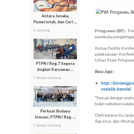
Antara Jenaka,
Pemerintah, dan Ceri ...
Lampung
Pringsewu (BP)
: Pe
membuka penjaringan
Ketua Panitia Konfe
pelaksanaan Konferka
Urban Style Pringse
PTPN I Reg.7 Segera
Angkat Karyawan ...
Baca Juga :
Bandar Lampung
http://bintangp
vokalis-handal
"Sesuai dengan araha
bulan sebelum pelaks
Perkuat Budaya
Oleh karena itu, lan
Inovasi, PTPN I Reg. ...
Agustus, dan ditutu
Bandar Lampung