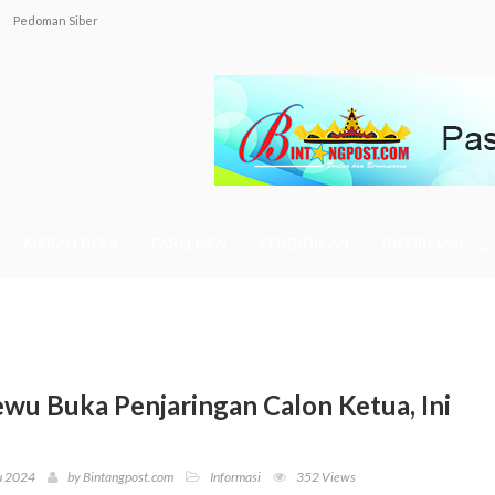
Pedoman Siber
KIPRAH DESA
PARLEMEN
PENDIDIKAN
INFORMASI
on Kapekon Ikuti Tes Seleksi
wu Buka Penjaringan Calon Ketua, Ini
u 2024
by
Bintangpost.com
Informasi
352 Views