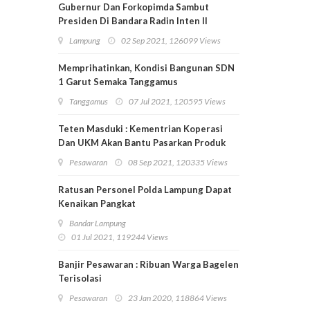
Gubernur Dan Forkopimda Sambut
Presiden Di Bandara Radin Inten II
Lampung
Lampung
02 Sep 2021, 126099 Views
Memprihatinkan, Kondisi Bangunan SDN
1 Garut Semaka Tanggamus
Tanggamus
07 Jul 2021, 120595 Views
Teten Masduki : Kementrian Koperasi
Dan UKM Akan Bantu Pasarkan Produk
Pesawaran
Pesawaran
08 Sep 2021, 120335 Views
Ratusan Personel Polda Lampung Dapat
Kenaikan Pangkat
Bandar Lampung
01 Jul 2021, 119244 Views
Banjir Pesawaran : Ribuan Warga Bagelen
Terisolasi
Pesawaran
23 Jan 2020, 118864 Views