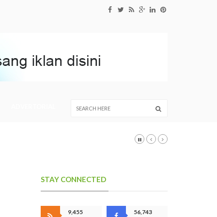
ADVERTORIAL
STAY CONNECTED
9,455
56,743