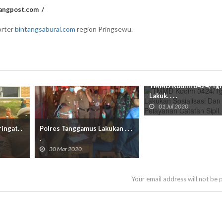
angpost.com
rter
bintangsaburai.com
region Pringsewu.
TMMD Kodim 0424/Tg
Lakuk. . . .
01 Jul 2020
ngat. .
Polres Tanggamus Lakukan . . .
.
30 Mar 2020
Your email address will not be 