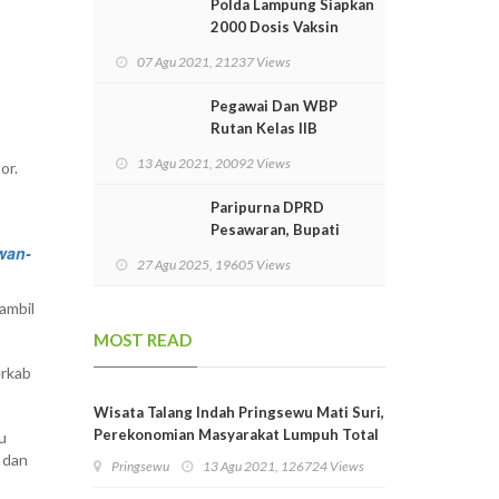
Polda Lampung Siapkan
2000 Dosis Vaksin
Untuk Masyarakat
07 Agu 2021, 21237 Views
Pegawai Dan WBP
Rutan Kelas IIB
Menggala Terima
13 Agu 2021, 20092 Views
or.
Vaksinasi Covid-19
Dosis Kedua
Paripurna DPRD
Pesawaran, Bupati
wan-
Nanda Sampaikan
27 Agu 2025, 19605 Views
Pidato Perdana
ambil
MOST READ
erkab
Wisata Talang Indah Pringsewu Mati Suri,
Perekonomian Masyarakat Lumpuh Total
u
 dan
Pringsewu
13 Agu 2021, 126724 Views