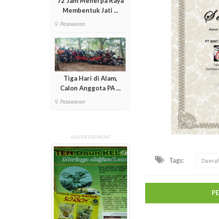
72 Jam Menerpa Raya
Membentuk Jati ...
Pesawaran
Tiga Hari di Alam,
Calon Anggota PA ...
Pesawaran
ADVERTISEMENT
Tags:
Daera
P