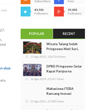
Subscribers
Fans
43,501
35,003
t.com).
Followers
Followers
27.
POPULAR
RECENT
n,
Wisata Talang Indah
otel
Pringsewu Mati Suri,
Perekonomian
13 Agu 2021, 126724 Views
Masyarakat Lumpuh
Total
DPRD Pringsewu Gelar
an-dua-
Rapat Paripurna
Istimewa Pidato
16 Agu 2024, 25347 Views
satu
Kenegaraan Presiden
RI
Mahasiswa ITERA
Rancang Inovasi
Pendorong Arus Laut
25 Agu 2021, 23780 Views
Untuk PLTAL