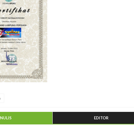
h
ENULIS
EDITOR