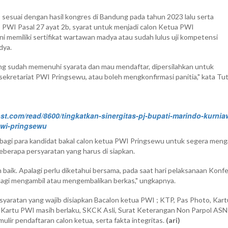
, sesuai dengan hasil kongres di Bandung pada tahun 2023 lalu serta
 PWI Pasal 27 ayat 2b, syarat untuk menjadi calon Ketua PWI
 memiliki sertifikat wartawan madya atau sudah lulus uji kompetensi
dya.
ang sudah memenuhi syarata dan mau mendaftar, dipersilahkan untuk
sekretariat PWI Pringsewu, atau boleh mengkonfirmasi panitia," kata Tut
ost.com/read/8600/tingkatkan-sinergitas-pj-bupati-marindo-kurnia
pwi-pringsewu
 bagi para kandidat bakal calon ketua PWI Pringsewu untuk segera meng
eberapa persyaratan yang harus di siapkan.
ih baik. Apalagi perlu diketahui bersama, pada saat hari pelaksanaan Konf
lagi mengambil atau mengembalikan berkas," ungkapnya.
ersyaratan yang wajib disiapkan Bacalon ketua PWI ; KTP, Pas Photo, Kart
Kartu PWI masih berlaku, SKCK Asli, Surat Keterangan Non Parpol ASN
mulir pendaftaran calon ketua, serta fakta integritas.
(ari)