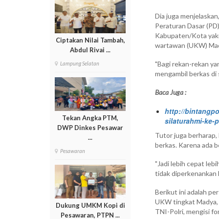
Dia juga menjelaskan
Peraturan Dasar (PD)
Kabupaten/Kota yakni
Ciptakan Nilai Tambah,
wartawan (UKW) Ma
Abdul Rivai ...
"Bagi rekan-rekan y
Lampung Selatan
mengambil berkas di 
Baca Juga :
http://bintangp
Tekan Angka PTM,
silaturahmi-ke-
DWP Dinkes Pesawar
Tutor juga berharap,
...
berkas. Karena ada b
Pesawaran
"Jadi lebih cepat leb
tidak diperkenankan 
Berikut ini adalah p
UKW tingkat Madya, 
Dukung UMKM Kopi di
TNI-Polri, mengisi fo
Pesawaran, PTPN ...