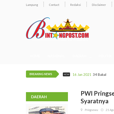
Lampung
Contact
Redaksi
Disclaimer
HOME
NASIONAL
DAERAH
POLITIK
BREAKING NEWS
16 Jan 2021
34 Bakal Cal
NEW
PWI Pringse
DAERAH
Syaratnya
Pringsewu
21 Ag