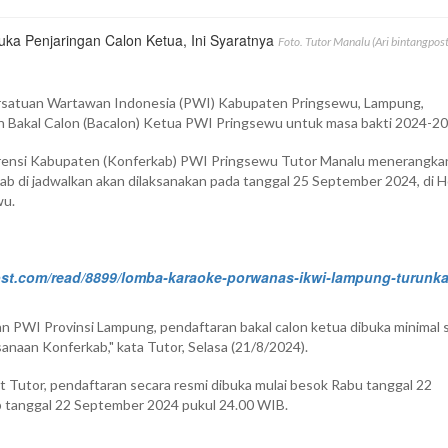
Foto. Tutor Manalu (Ari bintangpos
rsatuan Wartawan Indonesia (PWI) Kabupaten Pringsewu, Lampung,
 Bakal Calon (Bacalon) Ketua PWI Pringsewu untuk masa bakti 2024-20
rensi Kabupaten (Konferkab) PWI Pringsewu Tutor Manalu menerangka
b di jadwalkan akan dilaksanakan pada tanggal 25 September 2024, di H
wu.
ost.com/read/8899/lomba-karaoke-porwanas-ikwi-lampung-turunk
n PWI Provinsi Lampung, pendaftaran bakal calon ketua dibuka minimal 
anaan Konferkab," kata Tutor, Selasa (21/8/2024).
jut Tutor, pendaftaran secara resmi dibuka mulai besok Rabu tanggal 22
p tanggal 22 September 2024 pukul 24.00 WIB.