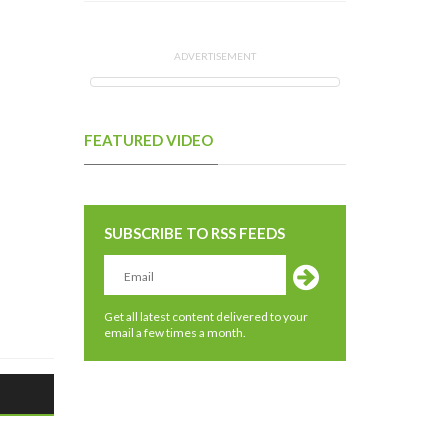
ADVERTISEMENT
FEATURED VIDEO
SUBSCRIBE TO RSS FEEDS
Get all latest content delivered to your
email a few times a month.