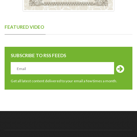
FEATURED VIDEO
SUBSCRIBE TO RSS FEEDS
Get all latest content delivered to your email a few times a month.