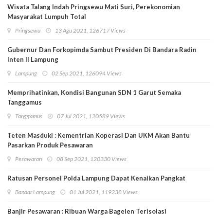
Wisata Talang Indah Pringsewu Mati Suri, Perekonomian
Masyarakat Lumpuh Total
Pringsewu
13 Agu 2021, 126717 Views
Gubernur Dan Forkopimda Sambut Presiden Di Bandara Radin
Inten II Lampung
Lampung
02 Sep 2021, 126094 Views
Memprihatinkan, Kondisi Bangunan SDN 1 Garut Semaka
Tanggamus
Tanggamus
07 Jul 2021, 120589 Views
Teten Masduki : Kementrian Koperasi Dan UKM Akan Bantu
Pasarkan Produk Pesawaran
Pesawaran
08 Sep 2021, 120330 Views
Ratusan Personel Polda Lampung Dapat Kenaikan Pangkat
Bandar Lampung
01 Jul 2021, 119238 Views
Banjir Pesawaran : Ribuan Warga Bagelen Terisolasi