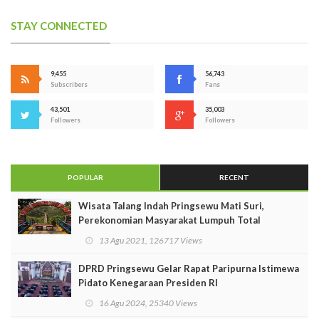
STAY CONNECTED
9,455
56,743
Subscribers
Fans
43,501
35,003
Followers
Followers
POPULAR
RECENT
Wisata Talang Indah Pringsewu Mati Suri,
Perekonomian Masyarakat Lumpuh Total
13 Agu 2021, 126717 Views
DPRD Pringsewu Gelar Rapat Paripurna Istimewa
Pidato Kenegaraan Presiden RI
16 Agu 2024, 25340 Views