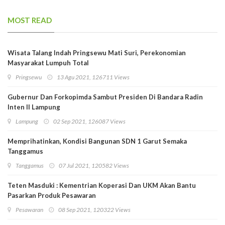
MOST READ
Wisata Talang Indah Pringsewu Mati Suri, Perekonomian
Masyarakat Lumpuh Total
Pringsewu
13 Agu 2021, 126711 Views
Gubernur Dan Forkopimda Sambut Presiden Di Bandara Radin
Inten II Lampung
Lampung
02 Sep 2021, 126087 Views
Memprihatinkan, Kondisi Bangunan SDN 1 Garut Semaka
Tanggamus
Tanggamus
07 Jul 2021, 120582 Views
Teten Masduki : Kementrian Koperasi Dan UKM Akan Bantu
Pasarkan Produk Pesawaran
Pesawaran
08 Sep 2021, 120322 Views