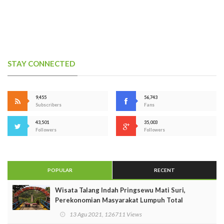
STAY CONNECTED
9,455
56,743
Subscribers
Fans
43,501
35,003
Followers
Followers
POPULAR
RECENT
Wisata Talang Indah Pringsewu Mati Suri,
Perekonomian Masyarakat Lumpuh Total
13 Agu 2021, 126711 Views