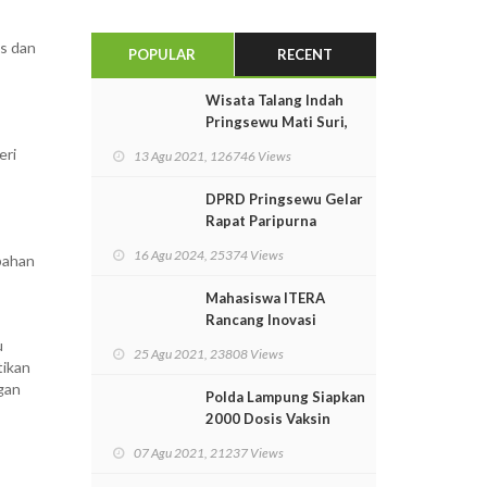
as dan
POPULAR
RECENT
Wisata Talang Indah
Pringsewu Mati Suri,
Perekonomian
eri
13 Agu 2021, 126746 Views
Masyarakat Lumpuh
Total
DPRD Pringsewu Gelar
Rapat Paripurna
Istimewa Pidato
16 Agu 2024, 25374 Views
bahan
Kenegaraan Presiden
RI
Mahasiswa ITERA
Rancang Inovasi
Pendorong Arus Laut
u
25 Agu 2021, 23808 Views
Untuk PLTAL
tikan
gan
Polda Lampung Siapkan
2000 Dosis Vaksin
Untuk Masyarakat
07 Agu 2021, 21237 Views