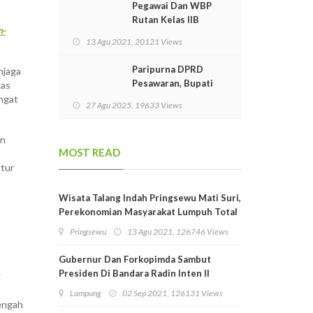
Pegawai Dan WBP
Rutan Kelas IIB
n-
Menggala Terima
13 Agu 2021, 20121 Views
Vaksinasi Covid-19
Dosis Kedua
Paripurna DPRD
njaga
Pesawaran, Bupati
gas
Nanda Sampaikan
ingat
27 Agu 2025, 19633 Views
Pidato Perdana
an
MOST READ
atur
Wisata Talang Indah Pringsewu Mati Suri,
Perekonomian Masyarakat Lumpuh Total
Pringsewu
13 Agu 2021, 126746 Views
Gubernur Dan Forkopimda Sambut
Presiden Di Bandara Radin Inten II
k
Lampung
Lampung
02 Sep 2021, 126131 Views
tengah