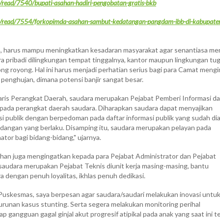
m/read/7540/bupati-asahan-hadiri-pengobatan-gratis-bkb
om/read/7554/forkopimda-asahan-sambut-kedatangan-pangdam-ibb-di-kabupate
n, harus mampu meningkatkan kesadaran masyarakat agar senantiasa me
ra pribadi dilingkungan tempat tinggalnya, kantor maupun lingkungan tu
ong royong. Hal ini harus menjadi perhatian serius bagi para Camat meng
 penghujan, dimana potensi banjir sangat besar.
aris Perangkat Daerah, saudara merupakan Pejabat Pemberi Informasi d
pada perangkat daerah saudara. Diharapkan saudara dapat menyajikan
i publik dengan berpedoman pada daftar informasi publik yang sudah di
angan yang berlaku. Disamping itu, saudara merupakan pelayan pada
ator bagi bidang-bidang," ujarnya.
sahan juga mengingatkan kepada para Pejabat Administrator dan Pejabat
saudara merupakan Pejabat Teknis diunit kerja masing-masing, bantu
a dengan penuh loyalitas, ikhlas penuh dedikasi.
Puskesmas, saya berpesan agar saudara/saudari melakukan inovasi untu
runan kasus stunting. Serta segera melakukan monitoring perihal
 gangguan gagal ginjal akut progresif atipikal pada anak yang saat ini 