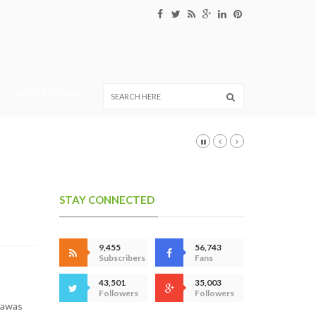
ADVERTORIAL
STAY CONNECTED
9,455
56,743
Subscribers
Fans
43,501
35,003
Followers
Followers
gawas