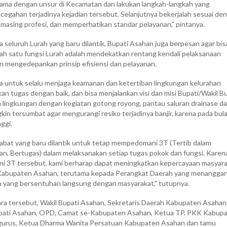
 sama dengan unsur di Kecamatan dan lakukan langkah-langkah yang
cegahan terjadinya kejadian tersebut. Selanjutnya bekerjalah sesuai de
asing profesi, dan memperhatikan standar pelayanan," pintanya.
da seluruh Lurah yang baru dilantik, Bupati Asahan juga berpesan agar bis
h satu fungsi Lurah adalah mendekatkan rentang kendali pelaksanaan
 mengedepankan prinsip efisiensi dan pelayanan.
a untuk selalu menjaga keamanan dan ketertiban lingkungan kelurahan
an tugas dengan baik, dan bisa menjalankan visi dan misi Bupati/Wakil B
 lingkungan dengan kegiatan gotong royong, pantau saluran drainase d
kin tersumbat agar mengurangi resiko terjadinya banjir, karena pada bula
ggi.
abat yang baru dilantik untuk tetap mempedomani 3T (Tertib dalam
an, Bertugas) dalam melaksanakan setiap tugas pokok dan fungsi. Karen
 3T tersebut, kami berharap dapat meningkatkan kepercayaan masyar
Kabupaten Asahan, terutama kepada Perangkat Daerah yang menanggan
n yang bersentuhan langsung dengan masyarakat," tutupnya.
ara tersebut, Wakil Bupati Asahan, Sekretaris Daerah Kabupaten Asahan
Bupati Asahan, OPD, Camat se-Kabupaten Asahan, Ketua TP. PKK Kabup
gurus, Ketua Dharma Wanita Persatuan Kabupaten Asahan dan tamu