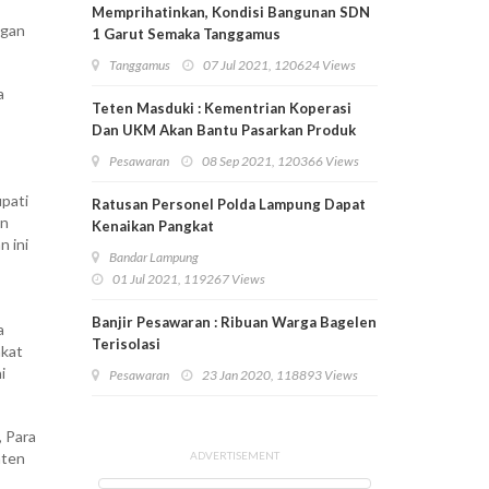
Memprihatinkan, Kondisi Bangunan SDN
ngan
1 Garut Semaka Tanggamus
Tanggamus
07 Jul 2021, 120624 Views
a
Teten Masduki : Kementrian Koperasi
Dan UKM Akan Bantu Pasarkan Produk
Pesawaran
Pesawaran
08 Sep 2021, 120366 Views
upati
Ratusan Personel Polda Lampung Dapat
an
Kenaikan Pangkat
n ini
Bandar Lampung
01 Jul 2021, 119267 Views
Banjir Pesawaran : Ribuan Warga Bagelen
a
Terisolasi
akat
i
Pesawaran
23 Jan 2020, 118893 Views
, Para
aten
ADVERTISEMENT