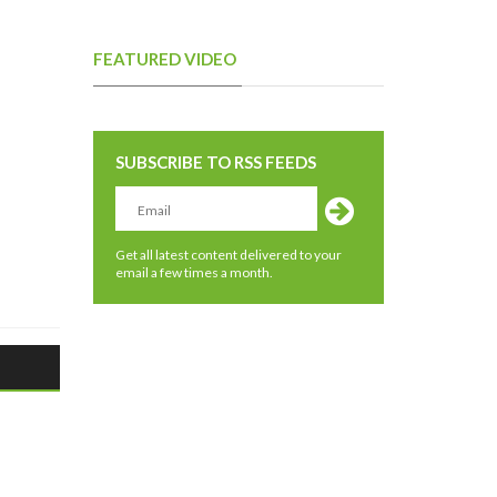
FEATURED VIDEO
SUBSCRIBE TO RSS FEEDS
Get all latest content delivered to your
email a few times a month.