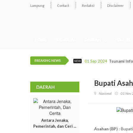
Lampung
Contact
Redaksi
Disclaimer
HOME
NASIONAL
DAERAH
POLITIK
BREAKING NEWS
16 Jan 2021
34 Bakal Cal
NEW
Bupati Asah
DAERAH
Nasional
01 Nov 
Antara Jenaka,
Pemerintah, dan Ceri ...
Asahan (BP)
: Bupat