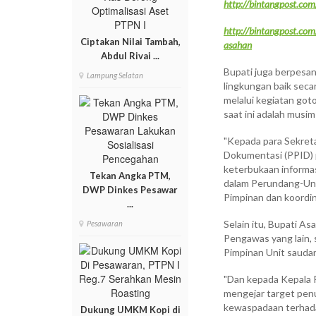
http://bintangpost.co
http://bintangpost.c
Ciptakan Nilai Tambah,
asahan
Abdul Rivai ...
Bupati juga berpesa
Lampung Selatan
lingkungan baik seca
melalui kegiatan got
saat ini adalah musim
"Kepada para Sekret
Dokumentasi (PPID) 
keterbukaan informas
Tekan Angka PTM,
dalam Perundang-Und
DWP Dinkes Pesawar
Pimpinan dan koordin
...
Selain itu, Bupati A
Pesawaran
Pengawas yang lain, 
Pimpinan Unit saudar
"Dan kepada Kepala 
mengejar target penu
kewaspadaan terhadap
Dukung UMKM Kopi di