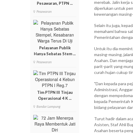
merebak. Jalin kerja
Pesawaran, PTPN ...
diperlukan untuk pen
Pesawaran
kewenangan masing-m
Selain itu juga, kepa
memahami bahwa sala
Pemerintahan dengan
Pelayanan Publik
Untuk itu dia memint
Hanya Sebatas Stem ...
masing-masing, jalank
Asahan. Dan menjaga
Pesawaran
parit-parit yang mung
curah hujan cukup tin
"Dan kepada para pej
Administrasi, Anggar
Tim PTPN III Tinjau
dengan mempedomani
Operasional 4 K ...
kepada Pemerintah 
Bandar Lampung
bidang pelayanan da
Turut hadir dalam ac
Asisten, Staf Ahli 
Asahan beserta pen