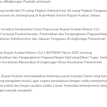
as dilingkungan Pemkab setempat.
ang terdiri dari 29 orang Pejabat Administrasi, 36 orang Pejabat Pengaw
esmas ini, berlangsung di Aula Melati Kantor Bupati Asahan, Selasa
an tersebut berdasarkan Surat Keputusan Bupati Asahan Nomor 112-
tentang Pemberhentian, Pemindahan dan Pengangkatan Pegawai Neg
 Jabatan Administrator dan Jabatan Pengawas di Lingkungan Pemerintah
san Bupati Asahan Nomor 112.1-BKPSDM-Tahun 2022 tentang
ndahan dan Pengangkatan Pegawai Negeri Sipil yang Diberi Tugas Tam
t Kesehatan Masyarakat di Lingkungan Dinas Kesehatan Pemerintah
, Bupati Asahan menyampaikan beberapa pesan kepada Camat yang bar
ang mengalami mutasi, agar segera beradaptasi dengan selalu memperha
gas pokok dan fungsi saudara selaku Camat. Kemudian bekerja keras den
ngan banyak mengeluh.