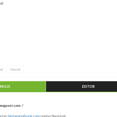
na)
al
Daerah
ENULIS
EDITOR
angpost.com
rter
bintangsaburai.com
region Nasional.