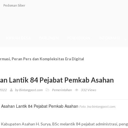
Pedoman Siber
KIPRAH DESA
PARLEMEN
PENDIDIKAN
INFORMASI
on Kapekon Ikuti Tes Seleksi
an Lantik 84 Pejabat Pemkab Asahan
2022
by
Bintangpost.com
Pemerintahan
332 Views
Foto. Ina bintangpost.com.
i Kabupaten Asahan H. Surya, BSc melantik 84 pejabat administrasi, pen