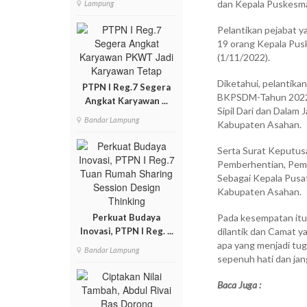
dan Kepala Puskesm
Lampung
Pelantikan pejabat y
19 orang Kepala Pusk
(1/11/2022).
Diketahui, pelantik
PTPN I Reg.7 Segera
BKPSDM-Tahun 2022 
Angkat Karyawan ...
Sipil Dari dan Dalam
Bandar Lampung
Kabupaten Asahan.
Serta Surat Keputu
Pemberhentian, Pemi
Sebagai Kepala Pusa
Kabupaten Asahan.
Perkuat Budaya
Pada kesempatan itu
Inovasi, PTPN I Reg. ...
dilantik dan Camat y
apa yang menjadi tu
Bandar Lampung
sepenuh hati dan ja
Baca Juga :