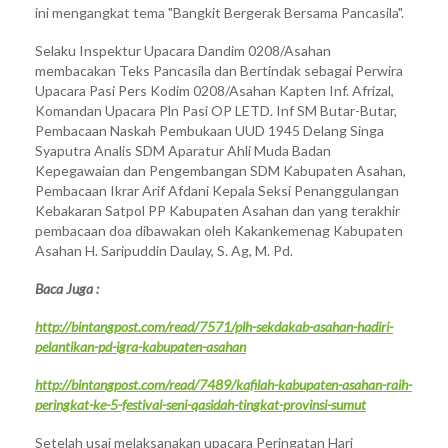
ini mengangkat tema "Bangkit Bergerak Bersama Pancasila".
Selaku Inspektur Upacara Dandim 0208/Asahan
membacakan Teks Pancasila dan Bertindak sebagai Perwira
Upacara Pasi Pers Kodim 0208/Asahan Kapten Inf. Afrizal,
Komandan Upacara Pln Pasi OP LETD. Inf SM Butar-Butar,
Pembacaan Naskah Pembukaan UUD 1945 Delang Singa
Syaputra Analis SDM Aparatur Ahli Muda Badan
Kepegawaian dan Pengembangan SDM Kabupaten Asahan,
Pembacaan Ikrar Arif Afdani Kepala Seksi Penanggulangan
Kebakaran Satpol PP Kabupaten Asahan dan yang terakhir
pembacaan doa dibawakan oleh Kakankemenag Kabupaten
Asahan H. Saripuddin Daulay, S. Ag, M. Pd.
Baca Juga :
http://bintangpost.com/read/7571/plh-sekdakab-asahan-hadiri-
pelantikan-pd-igra-kabupaten-asahan
http://bintangpost.com/read/7489/kafilah-kabupaten-asahan-raih-
peringkat-ke-5-festival-seni-qasidah-tingkat-provinsi-sumut
Setelah usai melaksanakan upacara Peringatan Hari