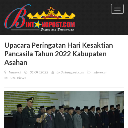
Toggl
navig
Upacara Peringatan Hari Kesaktian
Pancasila Tahun 2022 Kabupaten
Asahan
Nasional
01 Okt 2022
by
Bintangpost.com
Informasi
250 Views