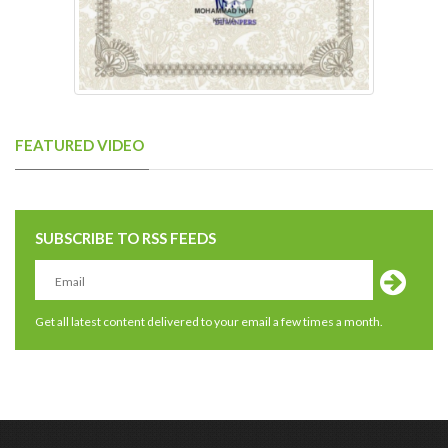
FEATURED VIDEO
SUBSCRIBE TO RSS FEEDS
Get all latest content delivered to your email a few times a month.