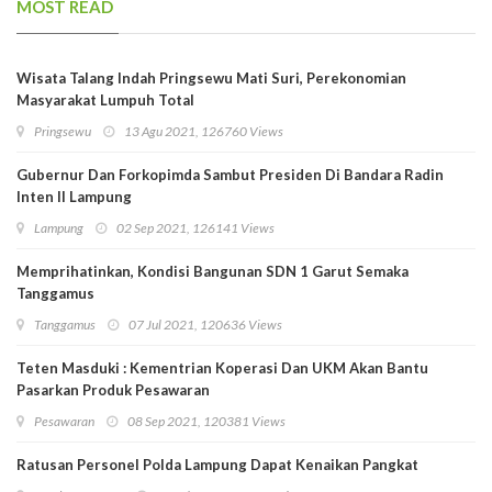
MOST READ
Wisata Talang Indah Pringsewu Mati Suri, Perekonomian
Masyarakat Lumpuh Total
Pringsewu
13 Agu 2021, 126760 Views
Gubernur Dan Forkopimda Sambut Presiden Di Bandara Radin
Inten II Lampung
Lampung
02 Sep 2021, 126141 Views
Memprihatinkan, Kondisi Bangunan SDN 1 Garut Semaka
Tanggamus
Tanggamus
07 Jul 2021, 120636 Views
Teten Masduki : Kementrian Koperasi Dan UKM Akan Bantu
Pasarkan Produk Pesawaran
Pesawaran
08 Sep 2021, 120381 Views
Ratusan Personel Polda Lampung Dapat Kenaikan Pangkat