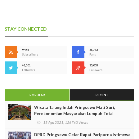
STAY CONNECTED
9,455
56,743
Subscribers
Fans
43,501
35,003
Followers
Followers
POPULAR
RECENT
Wisata Talang Indah Pringsewu Mati Suri,
Perekonomian Masyarakat Lumpuh Total
13 Agu 2021, 126760 Views
DPRD Pringsewu Gelar Rapat Paripurna Istimewa