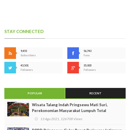
STAY CONNECTED
9,455
56,743
Subscribers
Fans
43,501
35,003
Followers
Followers
POPULAR
RECENT
Wisata Talang Indah Pringsewu Mati Suri,
Perekonomian Masyarakat Lumpuh Total
13 Agu 2021, 126708 Views