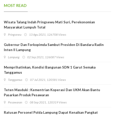
MOST READ
Wisata Talang Indah Pringsewu Mati Suri, Perekonomian
Masyarakat Lumpuh Total
Pringsewu
13 Agu 2021, 126708 Views
Gubernur Dan Forkopimda Sambut Presiden Di Bandara Radin
Inten II Lampung
Lampung
02 Sep 2021, 126087 Views
Memprihatinkan, Kondisi Bangunan SDN 1 Garut Semaka
Tanggamus
Tanggamus
07 Jul 2021, 120581 Views
Teten Masduki : Kementrian Koperasi Dan UKM Akan Bantu
Pasarkan Produk Pesawaran
Pesawaran
08 Sep 2021, 120319 Views
Ratusan Personel Polda Lampung Dapat Kenaikan Pangkat