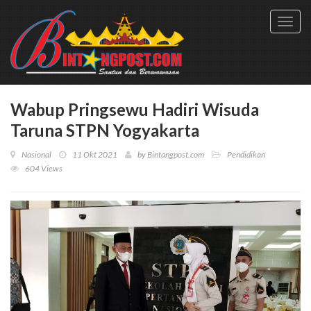
Toggl
navig
Wabup Pringsewu Hadiri Wisuda
Taruna STPN Yogyakarta
Nasional
11 Okt 2021
by
Bintangpost.com
Pendidikan
604 Views