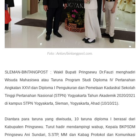
Foto : Anton/bintangpost.com.
SLEMAN-BINTANGPOST : Wakil Bupati Pringsewu Dr.Fauzi menghadiri
Wisuda Mahasiswa atau Taruna Program Studi Diploma IV Pertanahan
Angkatan XXVI dan Diploma I Pengukuran dan Pemetaan Kadastral Sekolah
Tinggi Pertanahan Nasional (STPN) Yogyakarta Tahun Akademik 2020/2021
di kampus STPN Yogyakarta, Sleman, Yogyakarta, Ahad (10/10/21).
Diantara para taruna yang diwisuda, 10 taruna diploma I berasal dari
Kabupaten Pringsewu. Turut hadir mendampingi wabup, Kepala BKPSDM
Pringsewu Ani Sundari, S.STP, MM dan Kabag Protokol dan Komunikasi