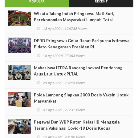
POPULAR
RECENT
Wisata Talang Indah Pringsewu Mati Suri,
Perekonomian Masyarakat Lumpuh Total
13 Agu 2021, 126738 Views
DPRD Pringsewu Gelar Rapat Paripurna Istimewa
Pidato Kenegaraan Presiden RI
16 Agu 2024, 25363 Views
Mahasiswa ITERA Rancang Inovasi Pendorong
Arus Laut Untuk PLTAL
25 Agu 2021, 23795 Views
Polda Lampung Siapkan 2000 Dosis Vaksin Untuk
Masyarakat
07 Agu 2021, 21237 Views
Pegawai Dan WBP Rutan Kelas IIB Menggala
Terima Vaksinasi Covid-19 Dosis Kedua
13 Agu 2021, 20108 Views