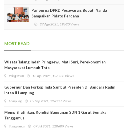
Paripurna DPRD Pesawaran, Bupati Nanda
Sampaikan Pidato Perdana
27 Agu 2025, 19620 Views
MOST READ
Wisata Talang Indah Pringsewu Mati Suri, Perekonomian
Masyarakat Lumpuh Total
Pringsewu
13 Agu 2021, 126738 Views
Gubernur Dan Forkopimda Sambut Presiden Di Bandara Radin
Inten II Lampung
Lampung
02 Sep 2021, 126117 Views
Memprihatinkan, Kondisi Bangunan SDN 1 Garut Semaka
Tanggamus
Tanggamus
07 Jul 2021, 120609 Views