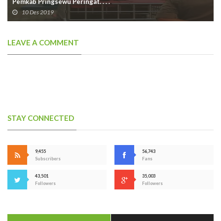
Pemkab Pringsewu Peringat. . . .
10 Des 2019
LEAVE A COMMENT
STAY CONNECTED
9,455
56,743
Subscribers
Fans
43,501
35,003
Followers
Followers