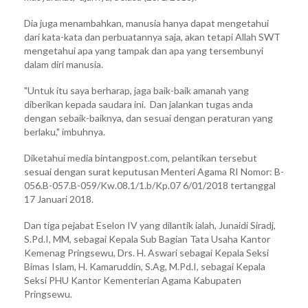
Dia juga menambahkan, manusia hanya dapat mengetahui
dari kata-kata dan perbuatannya saja, akan tetapi Allah SWT
mengetahui apa yang tampak dan apa yang tersembunyi
dalam diri manusia.
"Untuk itu saya berharap, jaga baik-baik amanah yang
diberikan kepada saudara ini. Dan jalankan tugas anda
dengan sebaik-baiknya, dan sesuai dengan peraturan yang
berlaku," imbuhnya.
Diketahui media bintangpost.com, pelantikan tersebut
sesuai dengan surat keputusan Menteri Agama RI Nomor: B-
056.B-057.B-059/Kw.08.1/1.b/Kp.07 6/01/2018 tertanggal
17 Januari 2018.
Dan tiga pejabat Eselon IV yang dilantik ialah, Junaidi Siradj,
S.Pd.I, MM, sebagai Kepala Sub Bagian Tata Usaha Kantor
Kemenag Pringsewu, Drs. H. Aswari sebagai Kepala Seksi
Bimas Islam, H. Kamaruddin, S.Ag, M.Pd.I, sebagai Kepala
Seksi PHU Kantor Kementerian Agama Kabupaten
Pringsewu.