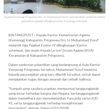
Kepala Kemenag Pringsewu Drs. H. Muhammad Yusuf, saat memberi sambutan dalam
pelantikan pejabat dilingkup kantor Kemenag setempat.
BINTANGPOST : Kepala Kantor Kementerian Agama
(Kemenag) Kabupaten Pringsewu Drs. H. Muhammad Yusuf
melantik tiga Pejabat Eselon IV dilingkungan Kantor
setempat, dan enam Kepala La toe Urusan Agama (KUA)
Kecamatan di Kabupaten Pringsewu.
Dalam sambutan pelantikan yang berlangsung di Aula Kantor
Kemenag Pringsewu tersebut, Muhammad Yusuf meminta
kepada para pejabat yang baru dilantik tersebut, untuk dapat
menjalankan tugas dengan amanah dan sebaik-baiknya.
"Sumpah yang saudara ucapkan, mempunyai tanggungjawab
yang besar terhadap bangsa dan Negara, bertanggungjawab
dalam memelihara dan menyelamatkan Pancasila serta UUD
45, serta tanggungjawab terhadap kesejahteraan
masyarakat," ujarnya, Selasa (23/1/2018).