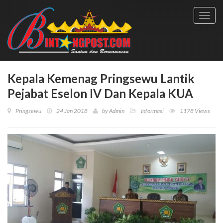
Toggl
navig
Kepala Kemenag Pringsewu Lantik
Pejabat Eselon IV Dan Kepala KUA
Pringsewu
24 Jan 2018
by
Admin
Informasi
1178 Views