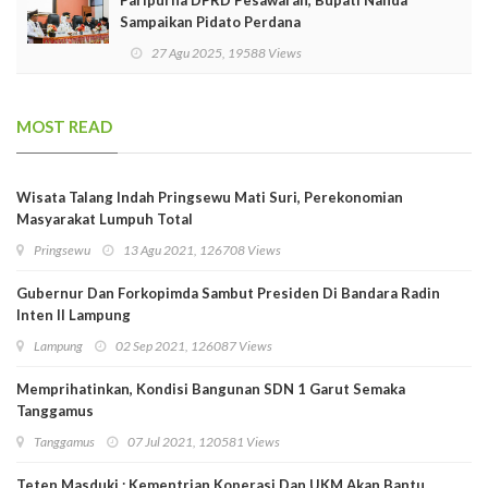
Paripurna DPRD Pesawaran, Bupati Nanda
Sampaikan Pidato Perdana
27 Agu 2025, 19588 Views
MOST READ
Wisata Talang Indah Pringsewu Mati Suri, Perekonomian
Masyarakat Lumpuh Total
Pringsewu
13 Agu 2021, 126708 Views
Gubernur Dan Forkopimda Sambut Presiden Di Bandara Radin
Inten II Lampung
Lampung
02 Sep 2021, 126087 Views
Memprihatinkan, Kondisi Bangunan SDN 1 Garut Semaka
Tanggamus
Tanggamus
07 Jul 2021, 120581 Views
Teten Masduki : Kementrian Koperasi Dan UKM Akan Bantu