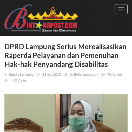
Toggl
navig
DPRD Lampung Serius Merealisasikan
Raperda Pelayanan dan Pemenuhan
Hak-hak Penyandang Disabilitas
Bandar Lampung
31 Agu 2020
by
Bintangpost.com
Parlemen
442 Views