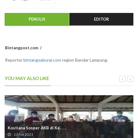
PENULIS
EDITOR
Bintangpost.com
Reporter
bintangsaburai.com
region Bandar Lampung.
YOU MAY ALSO LIKE
Kostiana Sosper AKB di Ke. . . .
13 Feb 2021