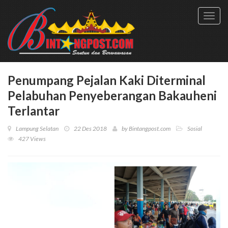
Toggl
navig
Penumpang Pejalan Kaki Diterminal
Pelabuhan Penyeberangan Bakauheni
Terlantar
Lampung Selatan
22 Des 2018
by
Bintangpost.com
Sosial
427 Views