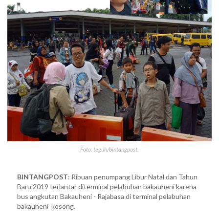
Foto: teguh/bintangpost.
BINTANGPOST
: Ribuan penumpang Libur Natal dan Tahun
Baru 2019 terlantar diterminal pelabuhan bakauheni karena
bus angkutan Bakauheni - Rajabasa di terminal pelabuhan
bakauheni kosong.