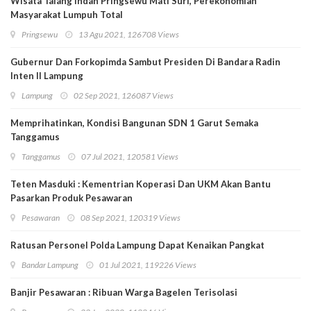
Wisata Talang Indah Pringsewu Mati Suri, Perekonomian
Masyarakat Lumpuh Total
Pringsewu
13 Agu 2021, 126708 Views
Gubernur Dan Forkopimda Sambut Presiden Di Bandara Radin
Inten II Lampung
Lampung
02 Sep 2021, 126087 Views
Memprihatinkan, Kondisi Bangunan SDN 1 Garut Semaka
Tanggamus
Tanggamus
07 Jul 2021, 120581 Views
Teten Masduki : Kementrian Koperasi Dan UKM Akan Bantu
Pasarkan Produk Pesawaran
Pesawaran
08 Sep 2021, 120319 Views
Ratusan Personel Polda Lampung Dapat Kenaikan Pangkat
Bandar Lampung
01 Jul 2021, 119226 Views
Banjir Pesawaran : Ribuan Warga Bagelen Terisolasi