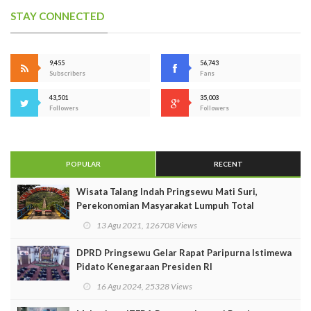
STAY CONNECTED
9,455
56,743
Subscribers
Fans
43,501
35,003
Followers
Followers
POPULAR
RECENT
Wisata Talang Indah Pringsewu Mati Suri,
Perekonomian Masyarakat Lumpuh Total
13 Agu 2021, 126708 Views
DPRD Pringsewu Gelar Rapat Paripurna Istimewa
Pidato Kenegaraan Presiden RI
16 Agu 2024, 25328 Views