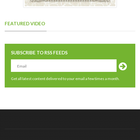
FEATURED VIDEO
SUBSCRIBE TO RSS FEEDS
Get all latest content delivered to your email a few times a month.