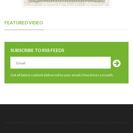
FEATURED VIDEO
SUBSCRIBE TO RSS FEEDS
Get all latest content delivered to your email a few times a month.