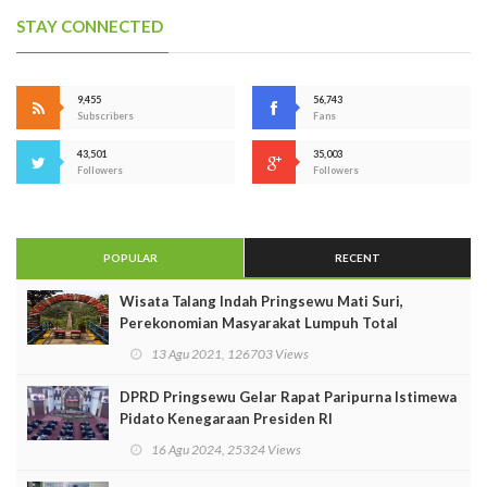
STAY CONNECTED
9,455
56,743
Subscribers
Fans
43,501
35,003
Followers
Followers
POPULAR
RECENT
Wisata Talang Indah Pringsewu Mati Suri,
Perekonomian Masyarakat Lumpuh Total
13 Agu 2021, 126703 Views
DPRD Pringsewu Gelar Rapat Paripurna Istimewa
Pidato Kenegaraan Presiden RI
16 Agu 2024, 25324 Views