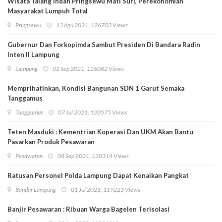
Wisata Talang Indah Pringsewu Mati Suri, Perekonomian
Masyarakat Lumpuh Total
Pringsewu
13 Agu 2021, 126703 Views
Gubernur Dan Forkopimda Sambut Presiden Di Bandara Radin
Inten II Lampung
Lampung
02 Sep 2021, 126082 Views
Memprihatinkan, Kondisi Bangunan SDN 1 Garut Semaka
Tanggamus
Tanggamus
07 Jul 2021, 120575 Views
Teten Masduki : Kementrian Koperasi Dan UKM Akan Bantu
Pasarkan Produk Pesawaran
Pesawaran
08 Sep 2021, 120314 Views
Ratusan Personel Polda Lampung Dapat Kenaikan Pangkat
Bandar Lampung
01 Jul 2021, 119223 Views
Banjir Pesawaran : Ribuan Warga Bagelen Terisolasi